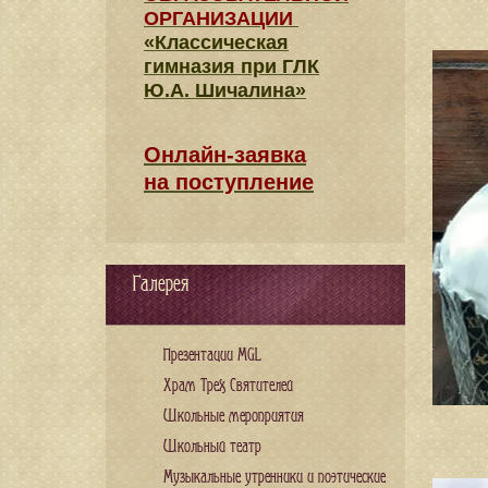
ОРГАНИЗАЦИИ
«Классическая
гимназия при ГЛК
Ю.А. Шичалина»
Онлайн-заявка
на поступление
Галерея
Презентации MGL
Храм Трех Святителей
Школьные мероприятия
Школьный театр
Музыкальные утренники и поэтические