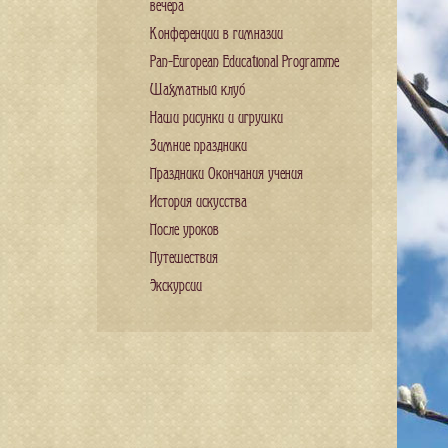
вечера
Конференции в гимназии
Pan-European Educational Programme
Шахматный клуб
Наши рисунки и игрушки
Зимние праздники
Праздники Окончания учения
История искусства
После уроков
Путешествия
Экскурсии