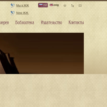
rus
eng
Мы в ЖЖ
New ЖЖ
лерея
Библиотека
Издательство
Контакты