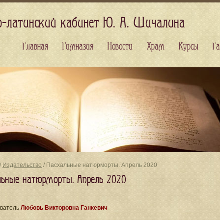
о-латинский кабинет Ю. А. Шичалина
Главная
Гимназия
Новости
Храм
Курсы
Га
/
Издательство
/ Пасхальные натюрморты. Апрель 2020
льные натюрморты. Апрель 2020
ватель
Любовь Викторовна Ганкевич