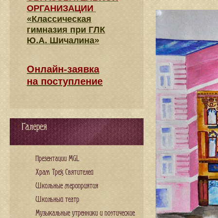
ОРГАНИЗАЦИИ
«Классическая
гимназия при ГЛК
Ю.А. Шичалина»
Онлайн-заявка
на поступление
Галерея
Презентации MGL
Храм Трех Святителей
Школьные мероприятия
Школьный театр
Музыкальные утренники и поэтические