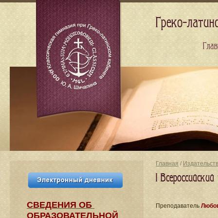
Греко-латин
Глав
Главная
/
Издательст
I Всероссийски
СВЕДЕНИЯ​ ОБ
Преподаватель
Любов
ОБРАЗОВАТЕЛЬНОЙ