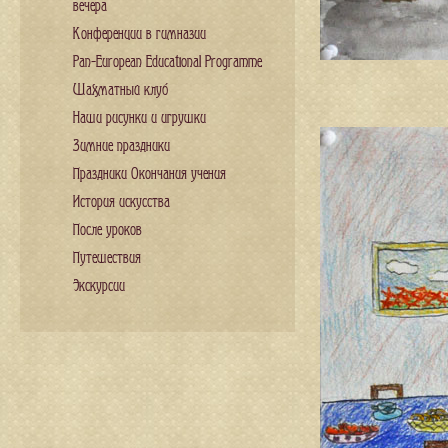
вечера
Конференции в гимназии
Pan-European Educational Programme
Шахматный клуб
Наши рисунки и игрушки
Зимние праздники
Праздники Окончания учения
История искусства
После уроков
Путешествия
Экскурсии