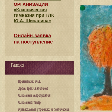
ОРГАНИЗАЦИИ
«Классическая
гимназия при ГЛК
Ю.А. Шичалина»
Онлайн-заявка
на поступление
Галерея
Презентации MGL
Храм Трех Святителей
Школьные мероприятия
Школьный театр
Музыкальные утренники и поэтические