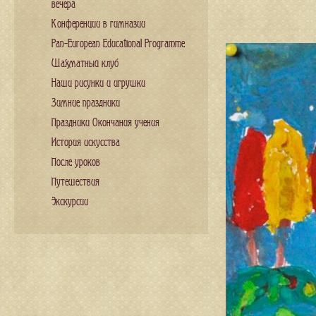
вечера
Конференции в гимназии
Pan-European Educational Programme
Шахматный клуб
Наши рисунки и игрушки
Зимние праздники
Праздники Окончания учения
История искусства
После уроков
Путешествия
Экскурсии