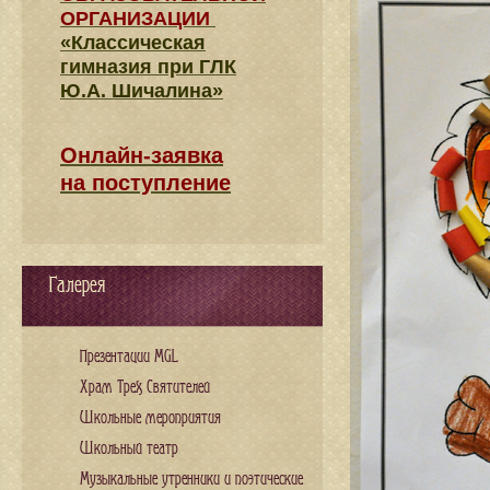
ОРГАНИЗАЦИИ
«Классическая
гимназия при ГЛК
Ю.А. Шичалина»
Онлайн-заявка
на поступление
Галерея
Презентации MGL
Храм Трех Святителей
Школьные мероприятия
Школьный театр
Музыкальные утренники и поэтические