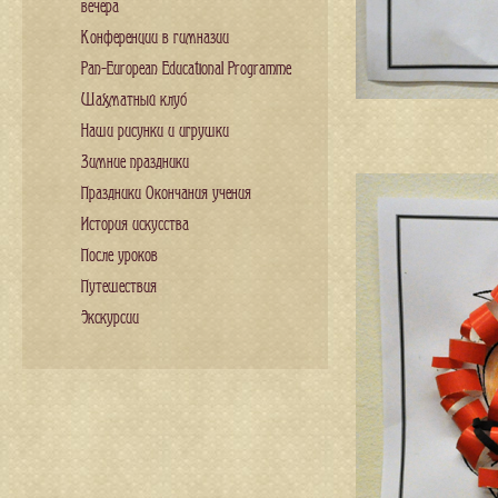
вечера
Конференции в гимназии
Pan-European Educational Programme
Шахматный клуб
Наши рисунки и игрушки
Зимние праздники
Праздники Окончания учения
История искусства
После уроков
Путешествия
Экскурсии