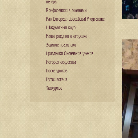
вечера
Конференции в гимназии
Pan-European Educational Programme
Шахматный клуб
Наши рисунки и игрушки
Зимние праздники
Праздники Окончания учения
История искусства
После уроков
Путешествия
Экскурсии