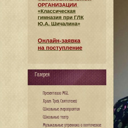
ОРГАНИЗАЦИИ
«Классическая
гимназия при ГЛК
Ю.А. Шичалина»
Онлайн-заявка
на поступление
Галерея
Презентации MGL
Храм Трех Святителей
Школьные мероприятия
Школьный театр
Музыкальные утренники и поэтические