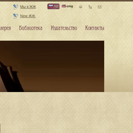
rus
eng
Мы в ЖЖ
New ЖЖ
лерея
Библиотека
Издательство
Контакты