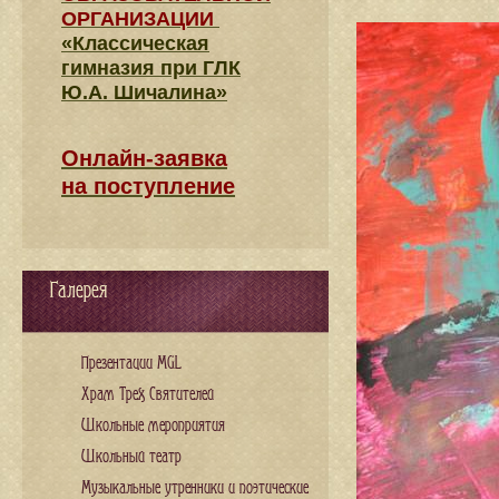
ОРГАНИЗАЦИИ
«Классическая
гимназия при ГЛК
Ю.А. Шичалина»
Онлайн-заявка
на поступление
Галерея
Презентации MGL
Храм Трех Святителей
Школьные мероприятия
Школьный театр
Музыкальные утренники и поэтические