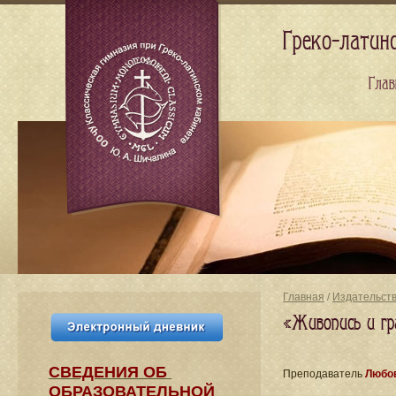
Греко-латин
Глав
Главная
/
Издательст
«Живопись и гр
СВЕДЕНИЯ​ ОБ
Преподаватель
Любов
ОБРАЗОВАТЕЛЬНОЙ