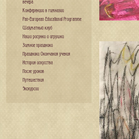
вечера
Конференции в гимназии
Pan-European Educational Programme
Шахматный клуб
Наши рисунки и игрушки
Зимние праздники
Праздники Окончания учения
История искусства
После уроков
Путешествия
Экскурсии