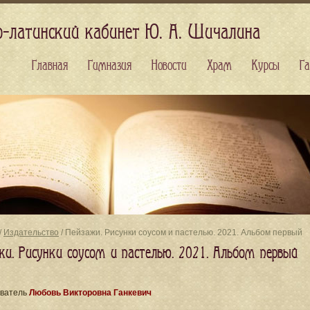
о-латинский кабинет Ю. А. Шичалина
Главная
Гимназия
Новости
Храм
Курсы
Га
/
Издательство
/ Пейзажи. Рисунки соусом и пастелью. 2021. Альбом первый
жи. Рисунки соусом и пастелью. 2021. Альбом первый
ватель
Любовь Викторовна Ганкевич