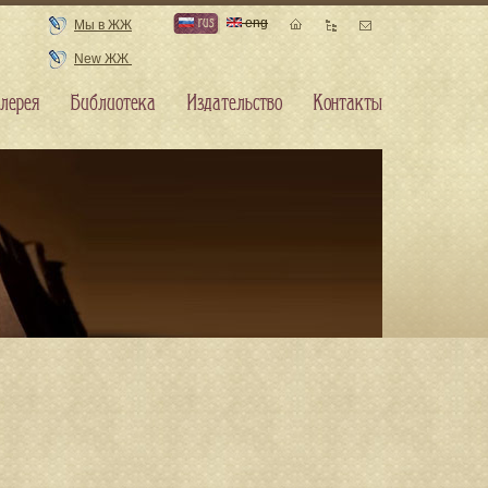
rus
eng
Мы в ЖЖ
New ЖЖ
лерея
Библиотека
Издательство
Контакты