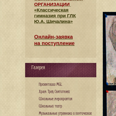
ОРГАНИЗАЦИИ
«Классическая
гимназия при ГЛК
Ю.А. Шичалина»
Онлайн-заявка
на поступление
Галерея
Презентации MGL
Храм Трех Святителей
Школьные мероприятия
Школьный театр
Музыкальные утренники и поэтические