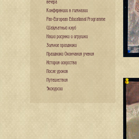
вечера
Конференции в гимназии
Pan-European Educational Programme
Шахматный клуб
Наши рисунки и игрушки
Зимние праздники
Праздники Окончания учения
История искусства
После уроков
Путешествия
Экскурсии