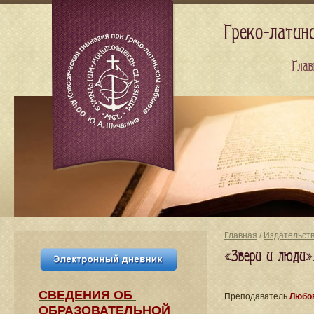
Греко-латин
Глав
Главная
/
Издательст
«Звери и люди»
СВЕДЕНИЯ​ ОБ
Преподаватель
Любов
ОБРАЗОВАТЕЛЬНОЙ