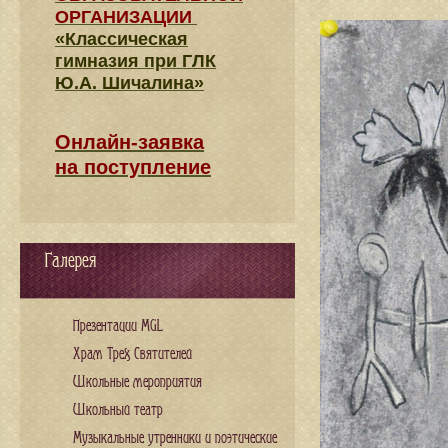
ОРГАНИЗАЦИИ
«Классическая
гимназия при ГЛК
Ю.А. Шичалина»
Онлайн-заявка
на поступление
Галерея
Презентации MGL
Храм Трех Святителей
Школьные мероприятия
Школьный театр
Музыкальные утренники и поэтические