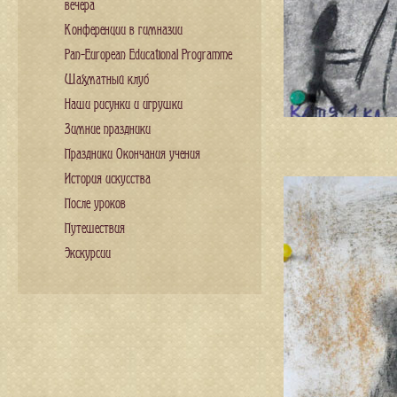
вечера
Конференции в гимназии
Pan-European Educational Programme
Шахматный клуб
Наши рисунки и игрушки
Зимние праздники
Праздники Окончания учения
История искусства
После уроков
Путешествия
Экскурсии