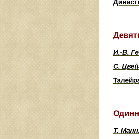
Династи
Девят
И.-В. Г
С. Цвей
Талейра
Одинн
Т. Манн