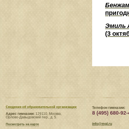
Бенжам
пригод
Эмиль 
(3 октяб
Сведения​ об образовательной организации
Телефон гимназии:
8 (495) 680-92-
Адрес гимназии:
129110, Москва,
Орлово-Давыдовский пер., д. 5.
info@mgl.ru
Посмотреть на карте