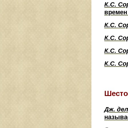
К.С. Со
времен
К.С. Со
К.С. Со
К.С. Со
К.С. Со
Шесто
Дж. де
называ