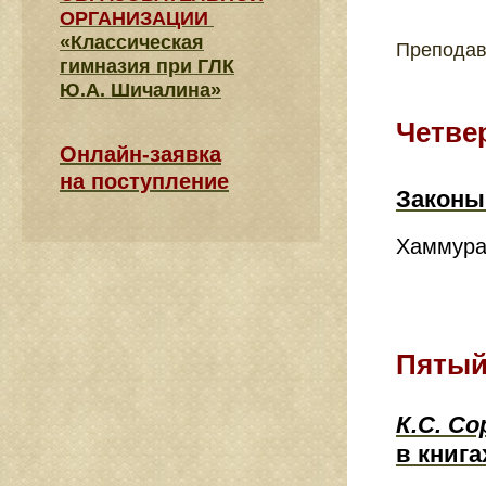
ОРГАНИЗАЦИИ
«Классическая
Преподав
гимназия при ГЛК
Ю.А. Шичалина»
Четве
Онлайн-заявка
на поступление
Законы
Хаммура
Пятый
К.С. Со
в книг