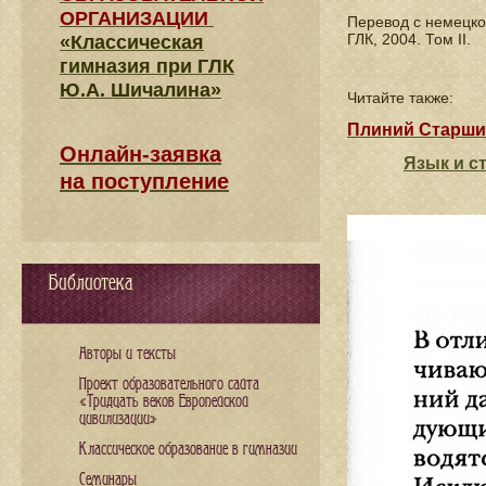
ОРГАНИЗАЦИИ
Перевод с немецк
ГЛК, 2004. Том II.
«Классическая
гимназия при ГЛК
Ю.А. Шичалина»
Читайте также:
Плиний Старши
Онлайн-заявка
Язык и с
на поступление
Библиотека
Авторы и тексты
Проект образовательного сайта
«Тридцать веков Европейской
цивилизации»
Классическое образование в гимназии
Семинары