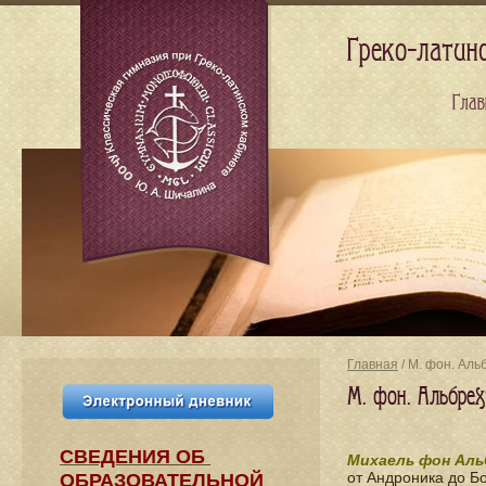
Греко-латин
Глав
Главная
/ М. фон. Аль
М. фон. Альбре
СВЕДЕНИЯ​ ОБ
Михаель фон Аль
от Андроника до Б
ОБРАЗОВАТЕЛЬНОЙ