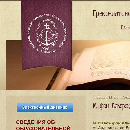
Греко-латин
Глав
Главная
/ М. фон. Аль
М. фон. Альбре
СВЕДЕНИЯ​ ОБ
Михаель фон Аль
от Андроника до Б
ОБРАЗОВАТЕЛЬНОЙ