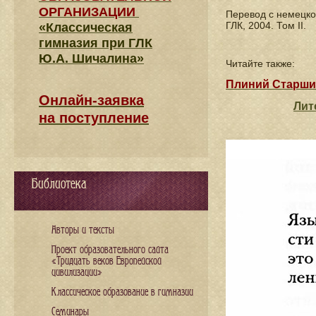
ОРГАНИЗАЦИИ
Перевод с немецк
ГЛК, 2004. Том II.
«Классическая
гимназия при ГЛК
Ю.А. Шичалина»
Читайте также:
Плиний Старши
Онлайн-заявка
Лит
на поступление
Библиотека
Авторы и тексты
Проект образовательного сайта
«Тридцать веков Европейской
цивилизации»
Классическое образование в гимназии
Семинары