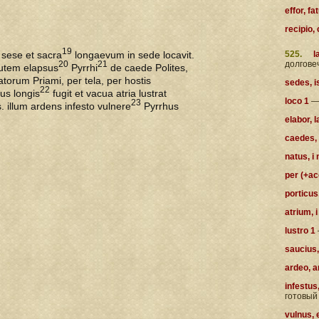
effor, fa
recipio,
19
sese et sacra
longaevum in sede locavit.
525.
lan
долгове
20
21
utem elapsus
Pyrrhi
de caede Polites,
torum Priami, per tela, per hostis
sedes, i
22
bus longis
fugit et vacua atria lustrat
loco 1
—
23
. illum ardens infesto vulnere
Pyrrhus
elabor, 
caedes, 
natus, i
per (+ac
porticus
atrium, i
lustro 1
saucius,
ardeo, a
infestus
готовый
vulnus, 