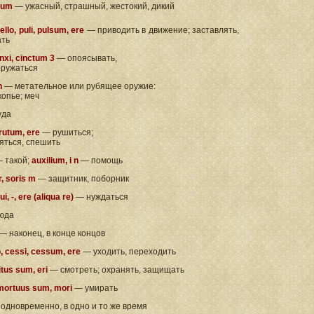
, um
— ужасный, страшный, жестокий, дикий
ello, puli, pulsum, ere
— приводить в движение; заставлять,
ать
inxi, cinctum 3
— опоясывать,
оружаться
 n
— метательное или рубящее оружие:
копье; меч
уда
 rutum, ere
— рушиться;
яться, спешить
 такой;
auxilium, i n
— помощь
, soris m
— защитник, поборник
i, -, ere (aliqua re)
— нуждаться
юда
— наконец, в конце концов
, cessi, cessum, ere
— уходить, переходить
uitus sum, eri
— смотреть; охранять, защищать
 mortuus sum, mori
— умирать
одновременно, в одно и то же время