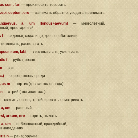
tus sum, fari
— произносить, говорить
 cepi, ceptum, ere
— вынимать обратно; уводить; принимать
gaevus, a, um [longus+aevum]
— многолетний,
чный, престарелый
s f
— сиденье, седалище, кресло, обиталище
 помещать, располагать
lapsus sum, labi
— выскальзывать, ускользать
dis f
— рубка, резня
 m
— сын
c.)
— через, сквозь, среди
, us m
— портик (крытая колоннада)
 n
— атрий (гостиная, зал)
— светить, освещать; обозревать, осматривать
 a, um
— раненый
rsi, arsum, ere
— гореть, пылать
, a, um
— небезопасный, враждебный,
 к нападению
eris n
— рана; оружие: