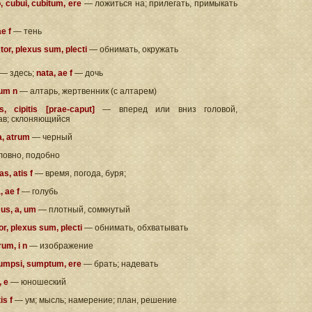
, cubui, cubitum, ere
— ложиться на; прилегать, примыкать
ae f
— тень
or, plexus sum, plecti
— обнимать, окружать
— здесь;
nata, ae f
— дочь
 ium n
— алтарь, жертвенник (с алтарем)
s, cipitis [prae-caput]
— вперед или вниз головой,
ав; склоняющийся
ra, atrum
— черный
ловно, подобно
s, atis f
— время, погода, буря;
 ae f
— голубь
us, a, um
— плотный, сомкнутый
r, plexus sum, plecti
— обнимать, обхватывать
um, i n
— изображение
umpsi, sumptum, ere
— брать; надевать
, e
— юношеский
is f
— ум; мысль; намерение; план, решение