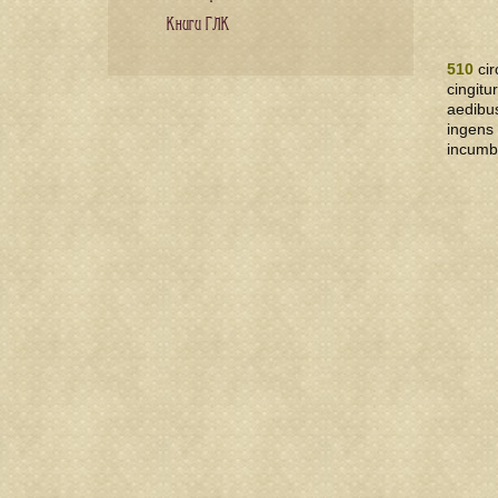
Книги ГЛК
510
cir
cingitu
aedibu
ingens 
incumb