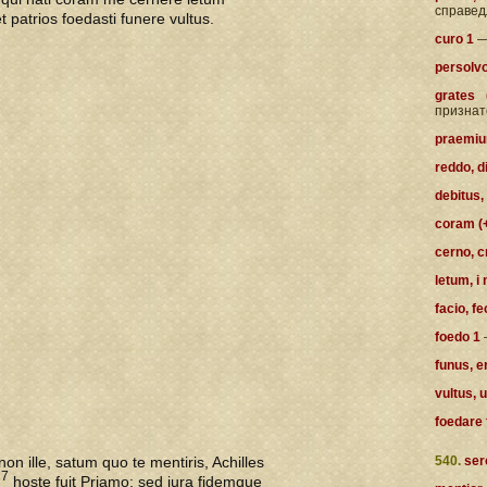
справед
 et patrios foedasti funere vultus.
curo 1
—
persolvo
grates 
признат
praemiu
reddo, d
debitus,
coram (+
cerno, c
letum, i
facio, fe
foedo 1
funus, e
vultus, 
foedare 
non ille, satum quo te mentiris, Achilles
540.
ser
27
hoste fuit Priamo; sed iura fidemque