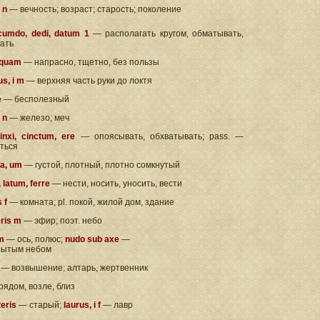
 n
— вечность; возраст; старость; поколение
cumdo, dedi, datum 1
— располагать кругом, обматывать,
ать
)quam
— напрасно, тщетно, без пользы
us, i m
— верхняя часть руки до локтя
 e
— бесполезный
i n
— железо; меч
inxi, cinctum, ere
— опоясывать, обхватывать; pass. —
ться
 a, um
— густой, плотный, плотно сомкнутый
i, latum, ferre
— нести, носить, уносить, вести
s f
— комната; pl. покой, жилой дом, здание
eris m
— эфир; поэт. небо
 m
— ось, полюс;
nudo sub axe
—
рытым небом
f
— возвышение; алтарь, жертвенник
рядом, возле, близ
teris
— старый;
laurus, i f
— лавр