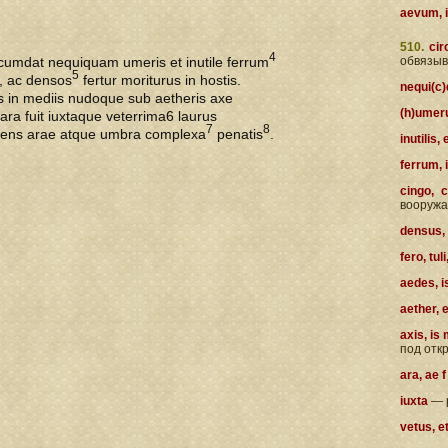
aevum, i
510.
cir
4
cumdat nequiquam umeris et inutile ferrum
обвязыв
5
r, ac densos
fertur moriturus in hostis.
nequi(c
s in mediis nudoque sub aetheris axe
(h)umer
ara fuit iuxtaque veterrima6 laurus
7
8
ens arae atque umbra complexa
penatis
.
inutilis,
ferrum, 
cingo, c
вооружа
densus,
fero, tul
aedes, i
aether, 
axis, is
под отк
ara, ae 
iuxta
— 
vetus, e