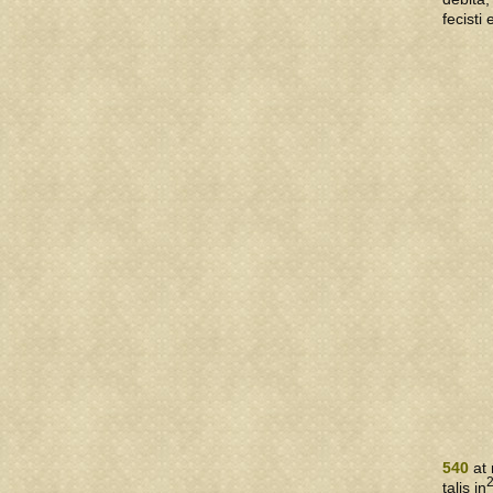
fecisti
540
at 
talis in