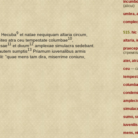
incumbo
(alicui)
umbra, 
complect
515.
hic
9
c Hecuba
et natae nequiquam altaria circum,
10
pites atra ceu tempestate columbae
,
altaria,
11
12
nsae
et divum
amplexae simulacra sedebant.
praecep
13
autem sumptis
Priamum iuvenalibus armis
стремгл
it: “quae mens tam dira, miserrime coniunx,
ater, at
ceu
— с
tempesta
columba,
condens
amplecto
simulacr
sumo, s
iuvenilis
mens, nt