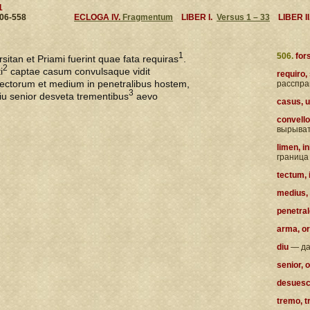
1
us 506-558
ECLOGA IV.
Fragmentum
LIBER I.
Versus 1 – 33
LIBER II
1
506.
for
sitan et Priami fuerint quae fata requiras
.
2
i
captae casum convulsaque vidit
requiro, 
tectorum et medium in penetralibus hostem,
расспра
3
iu senior desveta trementibus
aevo
casus, 
convello
вырывать
limen, i
граница
tectum, 
medius,
penetrale
arma, o
diu
— да
senior, 
desuesco
tremo, tr