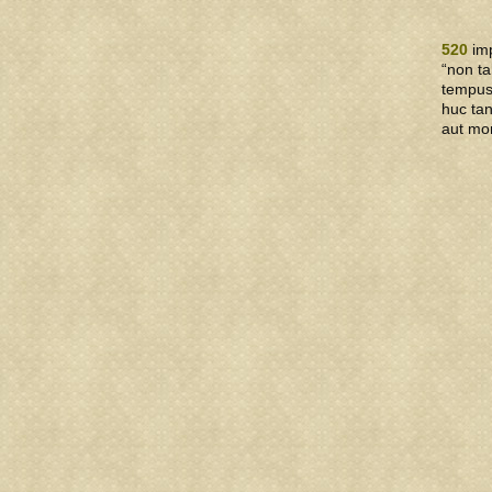
520
imp
“non ta
tempus 
huc ta
aut mor