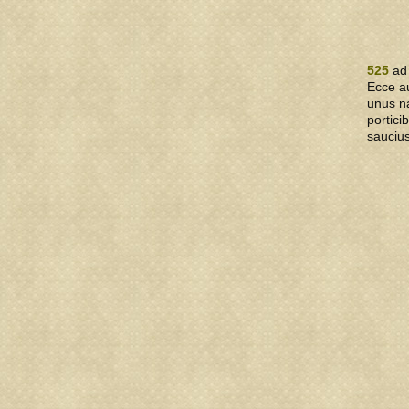
525
ad 
Ecce a
unus na
portici
saucius