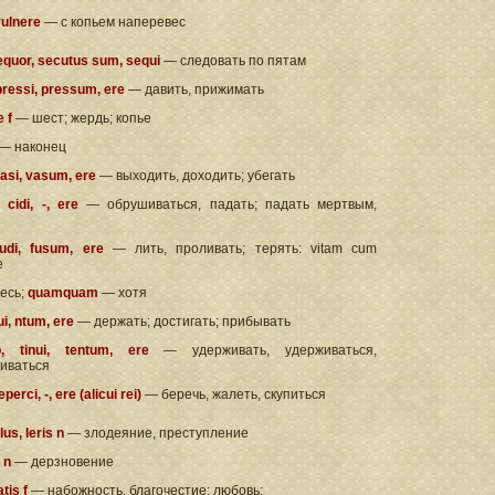
vulnere
— с копьем наперевес
equor, secutus sum, sequi
— следовать по пятам
ressi, pressum, ere
— давить, прижимать
e f
— шест; жердь; копье
— наконец
asi, vasum, ere
— выходить, доходить; убегать
 cidi, -, ere
— обрушиваться, падать; падать мертвым,
fudi, fusum, ere
— лить, проливать; терять: vitam cum
e
есь;
quamquam
— хотя
ui, ntum, ere
— держать; достигать; прибывать
o, tinui, tentum, ere
— удерживать, удерживаться,
иваться
perсi, -, ere (alicui rei)
— беречь, жалеть, скупиться
us, leris n
— злодеяние, преступление
i n
— дерзновение
atis f
— набожность, благочестие; любовь;