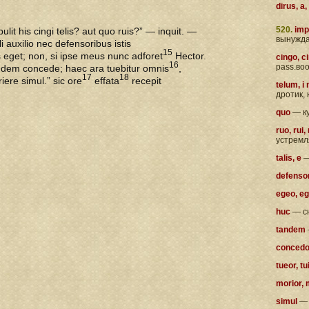
dirus, a
520.
imp
ulit his cingi telis? aut quo ruis?” — inquit. —
вынужд
li auxilio nec defensoribus istis
15
eget; non, si ipse meus nunc adforet
Hector.
cingo, c
16
pass.во
ndem concede; haec ara tuebitur omnis
,
17
18
iere simul.” sic ore
effata
recepit
telum, i
дротик, 
quo
— к
ruo, rui,
устремл
talis, e
—
defensor
egeo, egu
huc
— с
tandem
concedo
tueor, t
morior,
simul
— 