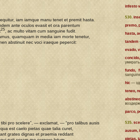
infesto 
530.
ins
equitur, iam iamque manu tenet et premit hasta.
ndem ante oculos evasit et ora parentum
premo, p
25
t
, ac multo vitam cum sanguine fudit.
hasta, a
iamus, quamquam in media iam morte tenetur,
tandem
en abstinuit nec voci iraeque pepercit:
evado, v
concido,
умирать
fundo, 
sanguin
hic
— зд
teneo, n
abstine
воздерж
parco, pe
 tibi pro scelere”, — exclamat, — “pro talibus ausis
535.
scel
i qua est caelo pietas quae talia curet,
ausum, 
ant grates dignas et praemia reddant
pietas, t
 qui nati coram me cernere letum