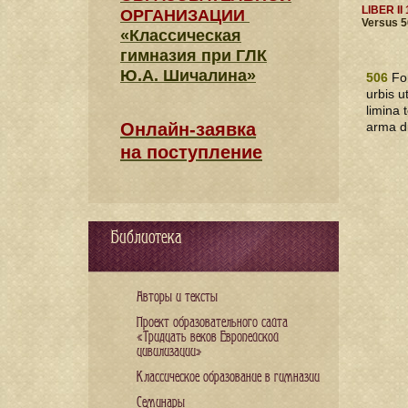
LIBER II 
ОРГАНИЗАЦИИ
Vers
«Классическая
гимназия при ГЛК
Ю.А. Шичалина»
506
For
urbis ut
limina 
Онлайн-заявка
arma d
на поступление
Библиотека
Авторы и тексты
Проект образовательного сайта
«Тридцать веков Европейской
цивилизации»
Классическое образование в гимназии
Семинары