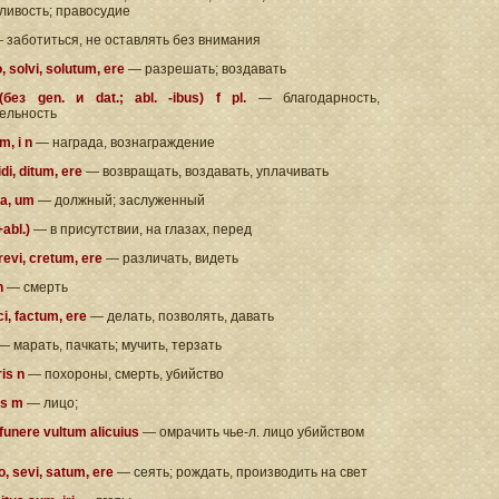
ливость; правосудие
 заботиться, не оставлять без внимания
, solvi, solutum, ere
— разрешать; воздавать
(без gen. и dat.; abl. -ibus) f pl.
— благодарность,
ельность
m, i n
— награда, вознаграждение
idi, ditum, ere
— возвращать, воздавать, уплачивать
 a, um
— должный; заслуженный
abl.)
— в присутствии, на глазах, перед
revi, cretum, ere
— различать, видеть
 n
— смерть
ci, factum, ere
— делать, позволять, давать
— марать, пачкать; мучить, терзать
ris n
— похороны, смерть, убийство
us m
— лицо;
funere vultum alicuius
— омрачить чье-л. лицо убийством
o, sevi, satum, ere
— сеять; рождать, производить на свет