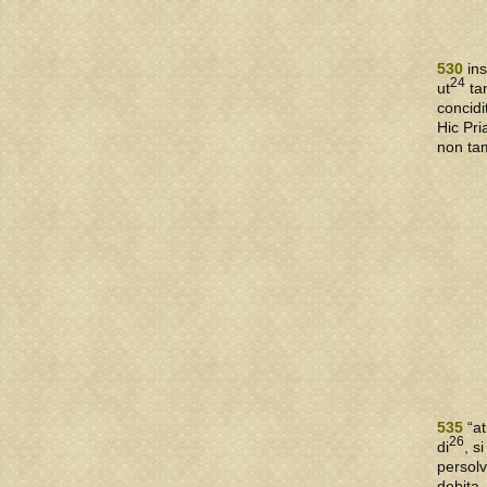
530
ins
24
ut
ta
concidi
Hic Pr
non tam
535
“at
26
di
, s
persolv
debita,