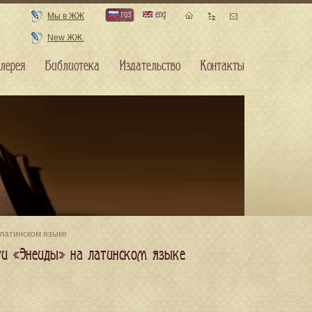
rus
eng
Мы в ЖЖ
New ЖЖ
лерея
Библиотека
Издательство
Контакты
 латинском языке
иги «Энеиды» на латинском языке