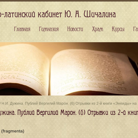
о-латинский кабинет Ю. А. Шичалина
Главная
Гимназия
Новости
Храм
Курсы
Га
/ Н.И. Дужина. Публий Вергилий Марон. (6) Отрывки из 2-й книги «Энеиды» на
Дужина. Публий Вергилий Марон. (6) Отрывки из 2-й кн
(fragmenta)