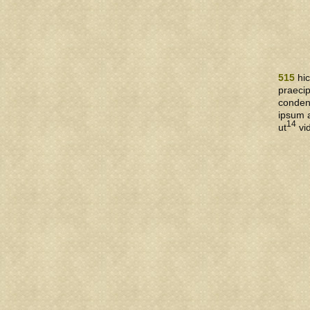
515
hi
praeci
conde
ipsum 
14
ut
vid