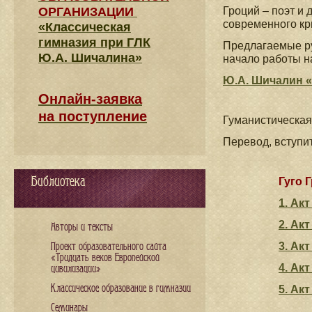
ОРГАНИЗАЦИИ
Гроций – поэт и
современного кр
«Классическая
гимназия при ГЛК
Предлагаемые ру
Ю.А. Шичалина»
начало работы н
Ю.А. Шичалин «
Онлайн-заявка
на поступление
Гуманистическая
Перевод, вступи
Библиотека
Гуго 
1. Ак
2. Ак
Авторы и тексты
3. Акт
Проект образовательного сайта
«Тридцать веков Европейской
4. Ак
цивилизации»
Классическое образование в гимназии
5. Ак
Семинары