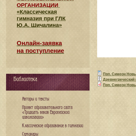
ОРГАНИЗАЦИИ
«Классическая
гимназия при ГЛК
Ю.А. Шичалина»
Онлайн-заявка
на поступление
Прп. Симеон Новы
Библиотека
Древнегреческий
Прп. Симеон Новы
Авторы и тексты
Проект образовательного сайта
«Тридцать веков Европейской
цивилизации»
Классическое образование в гимназии
Семинары