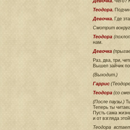
Девочка.
Чего? 
Теодора.
Подчин
Девочка.
Где эт
Смотрит вокруг
Теодора
(похло
нам.
Девочка
(прыга
Раз, два, три, че
Вышел зайчик пог
(Выходит.)
Гаррис
(Теодоре
Теодора
(со сме
(После паузы.)
Т
Теперь ты читаеш
Пусть сама жизн
и от взгляда это
Теодора встае