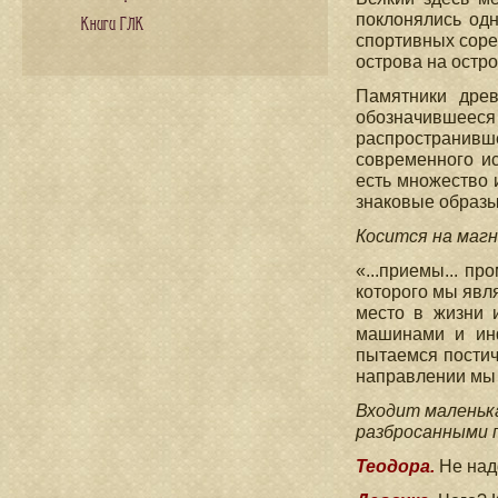
поклонялись одн
Книги ГЛК
спортивных соре
острова на остро
Памятники древ
обозначившееся
распространивше
современного ис
есть множество 
знаковые образы
Косится на магн
«...приемы... п
которого мы явл
место в жизни 
машинами и ин
пытаемся постич
направлении мы 
Входит маленька
разбросанными п
Теодора.
Не надо