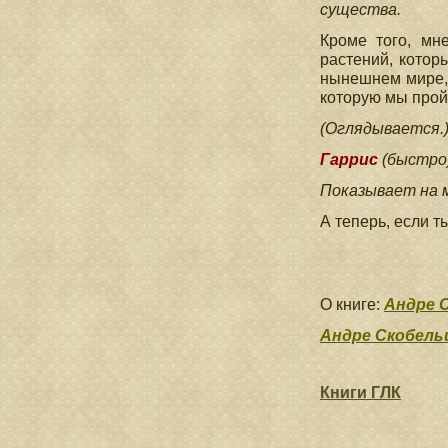
существа.
Кроме того, мн
растений, котор
нынешнем мире, с
которую мы пройд
(Оглядывается.
Гаррис
(быстро)
Показывает на 
А теперь, если 
О книге:
Андре 
Андре Скобель
Книги ГЛК