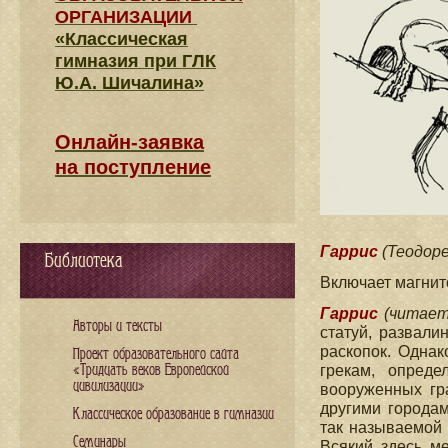
ОРГАНИЗАЦИИ
«Классическая
гимназия при ГЛК
Ю.А. Шичалина»
Онлайн-заявка
на поступление
Гаррис
(Теодоре
Библиотека
Включает магнито
Гаррис
(читает
Авторы и тексты
статуй, развали
раскопок. Одна
Проект образовательного сайта
«Тридцать веков Европейской
грекам, опред
цивилизации»
вооруженных гра
другими городам
Классическое образование в гимназии
так называемой 
Семинары
Всякий здесь ме