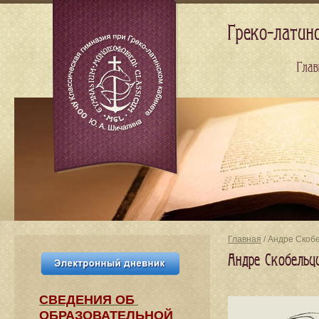
Греко-латин
Глав
Главная
/ Андре Скобе
Андре Скобельци
СВЕДЕНИЯ​ ОБ
ОБРАЗОВАТЕЛЬНОЙ