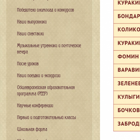
Победители олимпиад и конкурсов
Наши выпускники
Наши спектакли
Музыкальные утренники и поэтические
вечера
После уроков
Наши поездки и экскурсии
Общеевропейская образовательная
программа (PEEP)
Научные конференции
Первый и подготовительный классы
Школьная форма