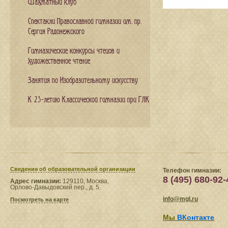
Шахматный клуб
Спектакли Православной гимназии им. пр.
Сергия Радонежского
Гимназические конкурсы чтецов и
художественное чтение
Занятия по Изобразительному искусству
К 25-летию Классической гимназии при ГЛК
Сведения​ об образовательной организации
Телефон гимназии:
8 (495) 680-92-
Адрес гимназии:
129110, Москва,
Орлово-Давыдовский пер., д. 5.
info@mgl.ru
Посмотреть на карте
Мы
ВКонтакте