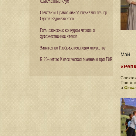
Шахматный клуб
Спектакли Православной гимназии им. пр.
Сергия Радонежского
Гимназические конкурсы чтецов и
художественное чтение
Занятия по Изобразительному искусству
Май
К 25-летию Классической гимназии при ГЛК
«Репк
Спектак
Постан
и
Окса