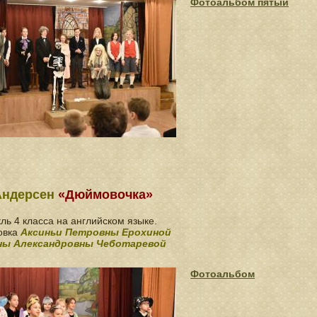
Фотоальбом пятый
 Андерсен
«Дюймовочка»
ль 4 класса на английском языке.
овка
Аксиньи Петровны Ерохиной
ны Александровны Чеботаревой
Фотоальбом