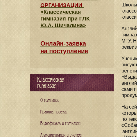
ОРГАНИЗАЦИИ
Школьн
классо
«Классическая
класси
гимназия при ГЛК
Ю.А. Шичалина»
Англий
гимназ
МГУ. Н
Онлайн-заявка
реквиз
на поступление
Ученик
рисуют
репети
«Выдаю
Классическая
англий
гимназия
сами п
проду
О гимназии
На сей
Правила приема
которы
по тек
Видеофильм о гимназии
«Собак
англий
Администрация и учителя