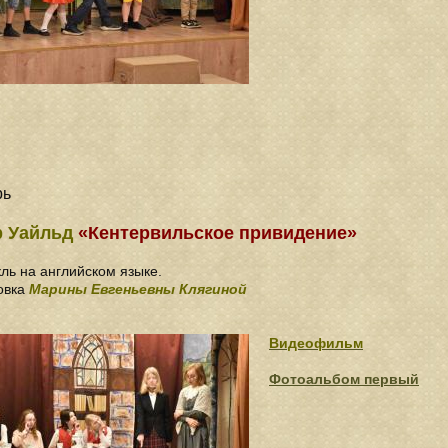
рь
р Уайльд
«Кентервильское привидение»
ль на английском языке.
овка
Марины Евгеньевны Клягиной
Видеофильм
Фотоальбом первый