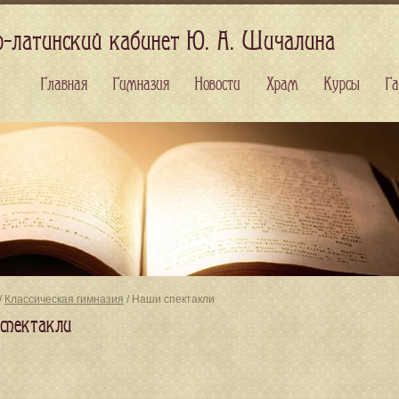
о-латинский кабинет Ю. А. Шичалина
Главная
Гимназия
Новости
Храм
Курсы
Га
/
Классическая гимназия
/ Наши спектакли
спектакли