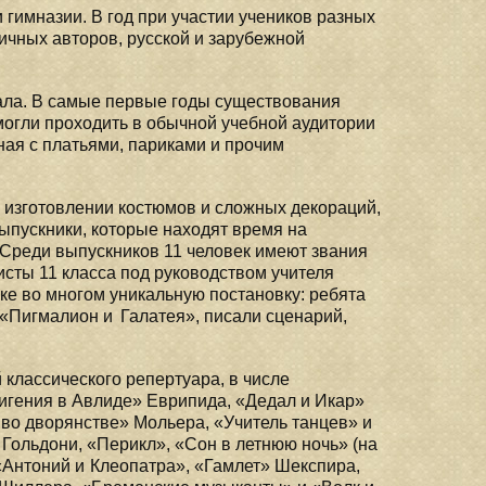
гимназии. В год при участии учеников разных
ичных авторов, русской и зарубежной
нала. В самые первые годы существования
 могли проходить в обычной учебной аудитории
ная с платьями, париками и прочим
в изготовлении костюмов и сложных декораций,
выпускники, которые находят время на
 Среди выпускников 11 человек имеют звания
сты 11 класса под руководством учителя
ке во многом уникальную постановку: ребята
 «Пигмалион и Галатея», писали сценарий,
 классического репертуара, в числе
игения в Авлиде» Еврипида, «Дедал и Икар»
во дворянстве» Мольера, «Учитель танцев» и
Гольдони, «Перикл», «Сон в летнюю ночь» (на
«Антоний и Клеопатра», «Гамлет» Шекспира,