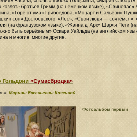
ния» Расина, «Ночь ошибок» Голдсмита, «Мария Стюарт» 
 козлят» братьев Гримм (на немецком языке), «Свинопас» 
ина, «Горе от ума» Грибоедова, «Моцарт и Сальери» Пушк
кин сон» Достоевского, «Лес», «Свои люди — сочтёмся», 
ля (на французском языке), «Жанна д’ Арк» Шарля Пеги (н
ажно быть серьёзным» Оскара Уайльда (на английском язык
на и многие, многие другие.
о Гольдони
«Сумасбродка»
овка
Марины Евгеньевны Клягиной
Фотоальбом первый