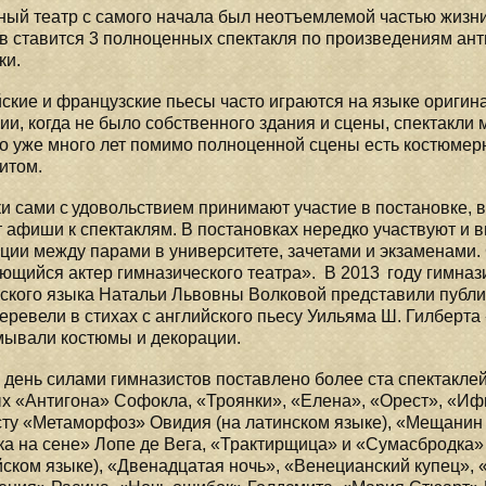
ый театр с самого начала был неотъемлемой частью жизни 
в ставится 3 полноценных спектакля по произведениям ант
ки.
ские и французские пьесы часто играются на языке ориги
ии, когда не было собственного здания и сцены, спектакли
о уже много лет помимо полноценной сцены есть костюмер
итом.
и сами с удовольствием принимают участие в постановке, 
 афиши к спектаклям. В постановках нередко участвуют и 
ции между парами в университете, зачетами и экзаменами.
щийся актер гимназического театра». В 2013 году гимнази
ского языка Натальи Львовны Волковой представили публи
еревели в стихах с английского пьесу Уильяма Ш. Гилберта
мывали костюмы и декорации.
 день силами гимназистов поставлено более ста спектаклей
х «Антигона» Софокла, «Троянки», «Елена», «Орест», «Иф
сту «Метаморфоз» Овидия (на латинском языке), «Мещанин 
а на сене» Лопе де Вега, «Трактирщица» и «Сумасбродка» 
ском языке), «Двенадцатая ночь», «Венецианский купец», 