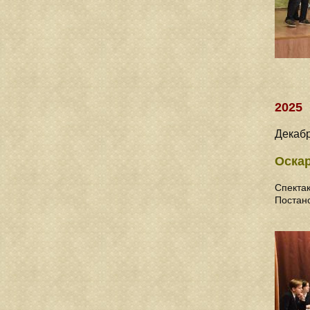
2025
Декаб
Оска
Спектак
Постан