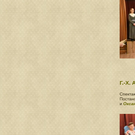
Г.-Х.
Спектак
Постан
и
Окса