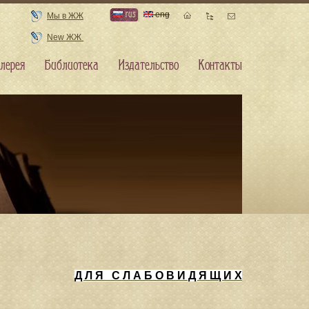
rus
eng
Мы в ЖЖ
New ЖЖ
лерея
Библиотека
Издательство
Контакты
Д Л Я С Л А Б О В И Д Я Щ И Х