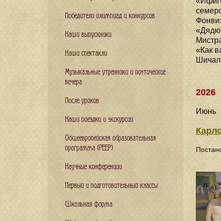
«Ифиге
семеро
Победители олимпиад и конкурсов
Фонвиз
«Дядюш
Наши выпускники
Мистра
«Как в
Наши спектакли
Шичали
Музыкальные утренники и поэтические
вечера
2026
После уроков
Июнь
Наши поездки и экскурсии
Карл
Общеевропейская образовательная
программа (PEEP)
Постан
Научные конференции
Первый и подготовительный классы
Школьная форма