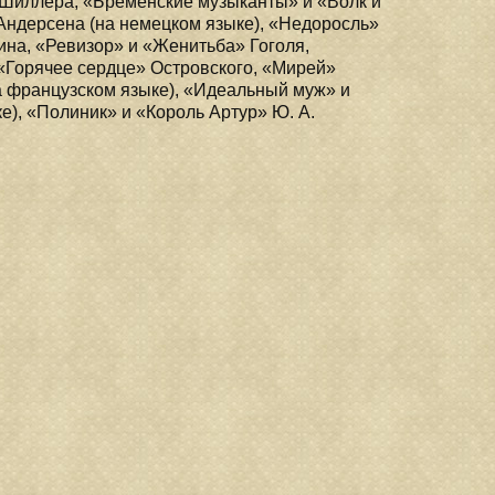
Шиллера, «Бременские музыканты» и «Волк и
Андерсена (на немецком языке), «Недоросль»
ина, «Ревизор» и «Женитьба» Гоголя,
«Горячее сердце» Островского, «Мирей»
а французском языке), «Идеальный муж» и
е), «Полиник» и «Король Артур» Ю. А.