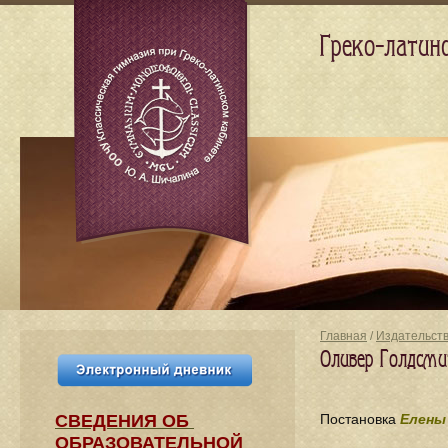
Греко-латин
Главная
/
Издательст
Оливер Голдсм
СВЕДЕНИЯ​ ОБ
Постановка
Елены
ОБРАЗОВАТЕЛЬНОЙ