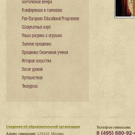
поэтические вечера
Конференции в гимназии
Pan-European Educational Programme
Шахматный клуб
Наши рисунки и игрушки
Зимние праздники
Праздники Окончания учения
История искусства
После уроков
Путешествия
Экскурсии
Сведения​ об образовательной организации
Телефон гимназии:
8 (495) 680-92-
Адрес гимназии:
129110, Москва,