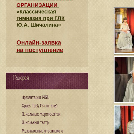
ОРГАНИЗАЦИИ
«Классическая
гимназия при ГЛК
Ю.А. Шичалина»
Онлайн-заявка
на поступление
Галерея
Презентации MGL
Храм Трех Святителей
Школьные мероприятия
Школьный театр
Музыкальные утренники и