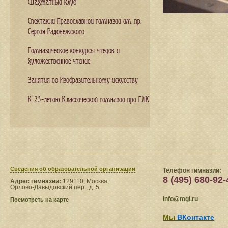
Шахматный клуб
Спектакли Православной гимназии им. пр.
Сергия Радонежского
Гимназические конкурсы чтецов и
художественное чтение
Занятия по Изобразительному искусству
К 25-летию Классической гимназии при ГЛК
Сведения​ об образовательной организации
Телефон гимназии:
8 (495) 680-92-
Адрес гимназии:
129110, Москва,
Орлово-Давыдовский пер., д. 5.
info@mgl.ru
Посмотреть на карте
Мы
ВКонтакте