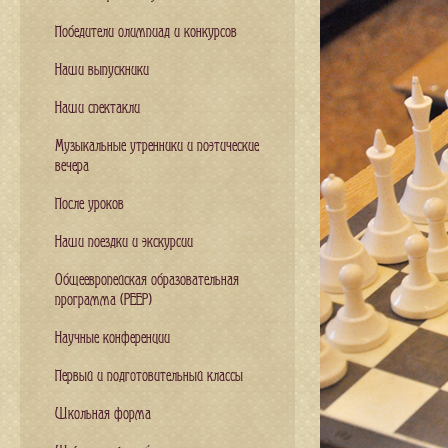
Победители олимпиад и конкурсов
Наши выпускники
Наши спектакли
Музыкальные утренники и поэтические
вечера
После уроков
Наши поездки и экскурсии
Общеевропейская образовательная
программа (PEEP)
Научные конференции
Первый и подготовительный классы
Школьная форма