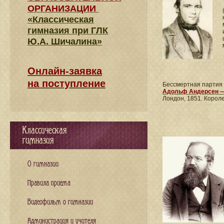
ОРГАНИЗАЦИИ
«Классическая
гимназия при ГЛК
Ю.А. Шичалина»
Онлайн-заявка
на поступление
Бессмертная партия
Адольф
Андерсен —
Лондон, 1851. Корол
Классическая
гимназия
О гимназии
Правила приема
Видеофильм о гимназии
Администрация и учителя