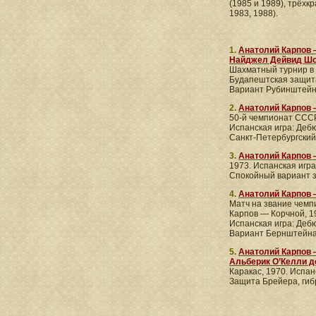
(1985 и 1989), трёх
1983, 1988).
1.
Анатолий Карпов
Найджел Дейвид Ш
Шахматный турнир в 
Будапештская защит
Вариант Рубинштейна
2.
Анатолий Карпов 
50-й чемпионат СССР
Испанская игра: Дебю
Санкт-Петербургский
3.
Анатолий Карпов 
1973. Испанская игр
Спокойный вариант з
4.
Анатолий Карпов 
Матч на звание чемп
Карпов — Корчной, 1
Испанская игра: Дебю
Вариант Бернштейна 
5.
Анатолий Карпов
Альберик О’Келл​и д
Каракас, 1970. Испа
Защита Брейера, гибр