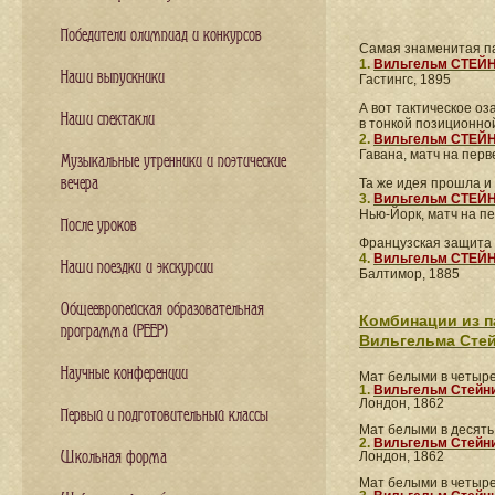
Победители олимпиад и конкурсов
Cамая знаменитая п
1.
Вильгельм СТЕЙ
Наши выпускники
Гастингс, 1895
А вот тактическое о
Наши спектакли
в тонкой позиционн
2.
Вильгельм СТЕЙ
Гавана, матч на перв
Музыкальные утренники и поэтические
вечера
Та же идея прошла и
3.
Вильгельм СТЕЙ
Нью-Йорк, матч на п
После уроков
Французская защита
4.
Вильгельм СТЕЙ
Наши поездки и экскурсии
Балтимор, 1885
Общеевропейская образовательная
Комбинации из п
программа (PEEP)
Вильгельма Сте
Научные конференции
Мат белыми в четыр
1.
Вильгельм Стейни
Лондон, 1862
Первый и подготовительный классы
Мат белыми в десять
2.
Вильгельм Стейн
Лондон, 1862
Школьная форма
Мат белыми в четыр