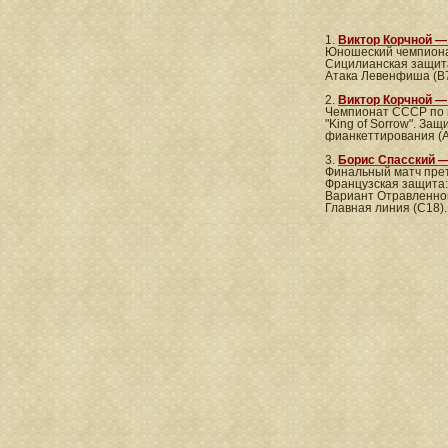
1.
Виктор Корчной —
Юношеский чемпиона
Сицилианская защит
Атака Левенфиша (В7
2.
Виктор Корчной 
Чемпионат СССР по 
"King of Sorrow". За
фианкеттирования (A
3.
Борис Спасский —
Финальный матч прет
Французская защита
Вариант Отравленно
Главная линия (С18).