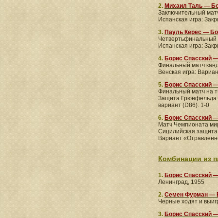
2.
Михаил Таль — Б
Заключительный матч
Испанская игра: Зак
3.
Пауль Керес — Бо
Четвертьфинальный 
Испанская игра: Зак
4.
Борис Спасский —
Финальный матч канд
Венская игра: Вариан
5.
Борис Спасский 
Финальный матч на т
Защита Грюнфельда: 
вариант (D86). 1-0
6.
Борис Спасский 
Матч Чемпионата мир
Сицилийская защита
Вариант «Отравленн
Комбинации из п
1.
Борис Спасский 
Ленинград, 1955
2.
Семен Фурман — 
Черные ходят и выиг
3.
Борис Спасский 