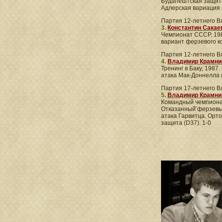
Будапештская защит
Адлерская вариация (
Партия 12-летнего 
3.
Константин Сакае
Чемпионат CCCР, 198
вариант ферзевого ко
Партия 12-летнего 
4.
Владимир Крамни
Тренинг в Баку, 1987
атака Мак-Доннелла (
Партия 17-летнего 
5.
Владимир Крамни
Командный чемпиона
Отказанный̆ ферзевы
атака Гарвитца. Орт
защита (D37). 1-0