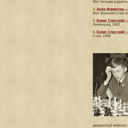
Мат белыми в девять 
4.
Деже Форинтош —
Мат черными в три х
5.
Борис Спасский 
Ленинград, 1963
6.
Борис Спасский —
Сочи, 1966
двукратный чемпион