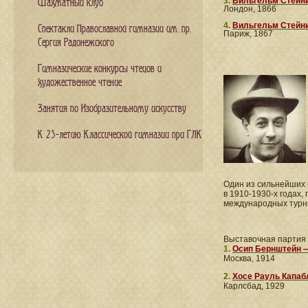
3.
Вильгельм Стейни
Шахматный клуб
Лондон, 1866
4.
Вильгельм Стейн
Спектакли Православной гимназии им. пр.
Париж, 1867
Сергия Радонежского
Гимназические конкурсы чтецов и
художественное чтение
Занятия по Изобразительному искусству
К 25-летию Классической гимназии при ГЛК
Один из сильнейших
в 1910-1930-х годах,
международных турн
Выставочная партия
1.
Осип Бернштейн —
Москва, 1914
2.
Хосе Рауль Капаб
Карлсбад, 1929