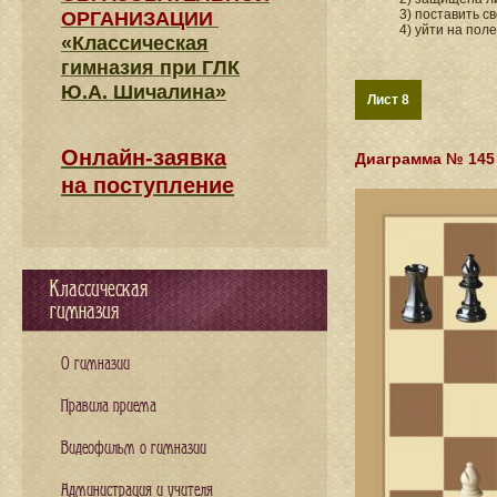
3) поставить с
ОРГАНИЗАЦИИ
4) уйти на поле
«Классическая
гимназия при ГЛК
Ю.А. Шичалина»
Лист 8
Онлайн-заявка
Диаграмма № 145
на поступление
Классическая
гимназия
О гимназии
Правила приема
Видеофильм о гимназии
Администрация и учителя