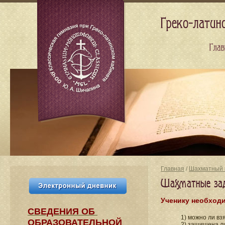
Греко-латин
Глав
Главная
/
Шахматный 
Шахматные зада
Ученику необходи
СВЕДЕНИЯ​ ОБ
1) можно ли вз
ОБРАЗОВАТЕЛЬНОЙ
2) защищена ли