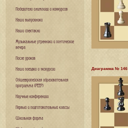
Победители олимпиад и конкурсов
Наши выпускники
Наши спектакли
Музыкальные утренники и поэтические
вечера
После уроков
Диаграмма № 146
Наши поездки и экскурсии
Общеевропейская образовательная
программа (PEEP)
Научные конференции
Первый и подготовительный классы
Школьная форма