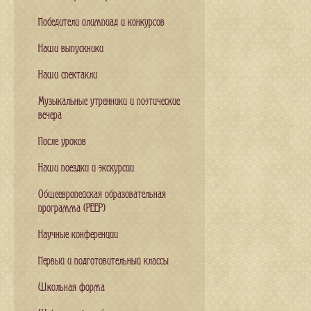
Победители олимпиад и конкурсов
Наши выпускники
Наши спектакли
Музыкальные утренники и поэтические
вечера
После уроков
Наши поездки и экскурсии
Общеевропейская образовательная
программа (PEEP)
Научные конференции
Первый и подготовительный классы
Школьная форма