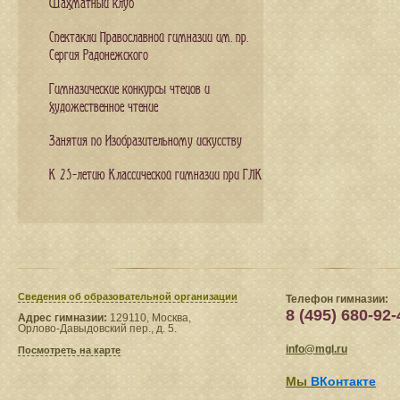
Шахматный клуб
Спектакли Православной гимназии им. пр.
Сергия Радонежского
Гимназические конкурсы чтецов и
художественное чтение
Занятия по Изобразительному искусству
К 25-летию Классической гимназии при ГЛК
Сведения​ об образовательной организации
Телефон гимназии:
8 (495) 680-92-
Адрес гимназии:
129110, Москва,
Орлово-Давыдовский пер., д. 5.
info@mgl.ru
Посмотреть на карте
Мы
ВКонтакте