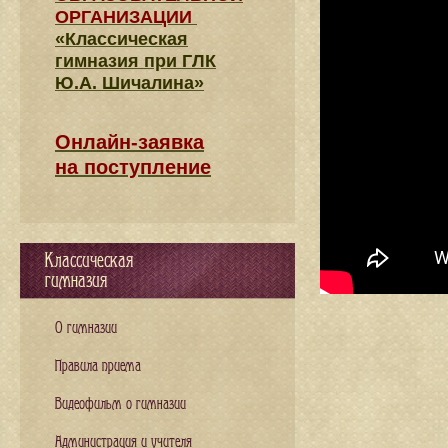
ОРГАНИЗАЦИИ
«Классическая
гимназия при ГЛК
Ю.А. Шичалина»
Онлайн-заявка
на поступление
Классическая
гимназия
О гимназии
Правила приема
Видеофильм о гимназии
Администрация и учителя