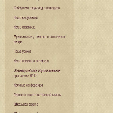
Победители олимпиад и конкурсов
Наши выпускники
Наши спектакли
Музыкальные утренники и поэтические
вечера
После уроков
Наши поездки и экскурсии
Общеевропейская образовательная
программа (PEEP)
Научные конференции
Первый и подготовительный классы
Школьная форма