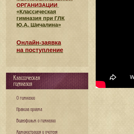
ОРГАНИЗАЦИИ
«Классическая
гимназия при ГЛК
Ю.А. Шичалина»
Онлайн-заявка
на поступление
Классическая
гимназия
О гимназии
Правила приема
Видеофильм о гимназии
Администрация и учителя