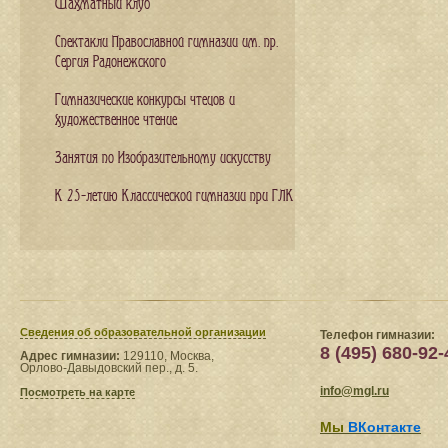
Шахматный клуб
Спектакли Православной гимназии им. пр.
Сергия Радонежского
Гимназические конкурсы чтецов и
художественное чтение
Занятия по Изобразительному искусству
К 25-летию Классической гимназии при ГЛК
Сведения​ об образовательной организации
Телефон гимназии:
8 (495) 680-92-
Адрес гимназии:
129110, Москва,
Орлово-Давыдовский пер., д. 5.
info@mgl.ru
Посмотреть на карте
Мы
ВКонтакте