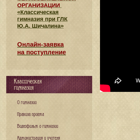
ОРГАНИЗАЦИИ
«Классическая
гимназия при ГЛК
Ю.А. Шичалина»
Онлайн-заявка
на поступление
Классическая
гимназия
О гимназии
Правила приема
Видеофильм о гимназии
Администрация и учителя