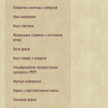
Победители олимпиад и конкурсов
Наши выпускники
Наши спектакли
Музыкальные утренники и поэтические
вечера
После уроков
Наши поездки и экскурсии
Общеевропейская образовательная
программа (PEEP)
Научные конференции
Первый и подготовительный классы
Школьная форма