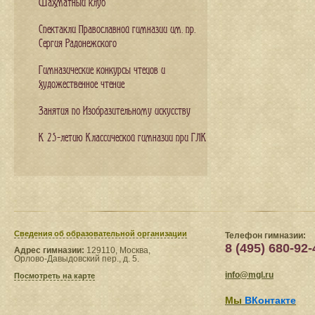
Шахматный клуб
Спектакли Православной гимназии им. пр.
Сергия Радонежского
Гимназические конкурсы чтецов и
художественное чтение
Занятия по Изобразительному искусству
К 25-летию Классической гимназии при ГЛК
Сведения​ об образовательной организации
Телефон гимназии:
8 (495) 680-92-
Адрес гимназии:
129110, Москва,
Орлово-Давыдовский пер., д. 5.
info@mgl.ru
Посмотреть на карте
Мы
ВКонтакте