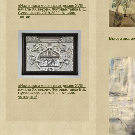
«Наличники московских домов XVIII –
начала XX веков». Фотовыставка В.Е.
Сусленкова. 2019-2020. Альбом
третий
Выставка а
«Наличники московских домов XVIII –
начала XX веков». Фотовыставка В.Е.
Сусленкова. 2019-2020. Альбом
четвертый