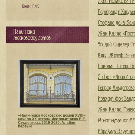
Якоб Исаакс ван 
Книги ГЛК
Рембрандт Хармен
Стефано дела Бел
Наличники
Жак Калло «Посто
московских домов
Эгидий Саделер С
Клод Жозеф Верне
Николас Питерс Б
Ян Бот «Лесной пе
Генрих Альдегрев
Иоахим фон Зандр
Жак Калло. Гравю
«Наличники московских домов XVIII –
начала XX веков». Фотовыставка В.Е.
Монограммист MS
Сусленкова. 2019-2020. Альбом
первый
Абрахам Блумарт 