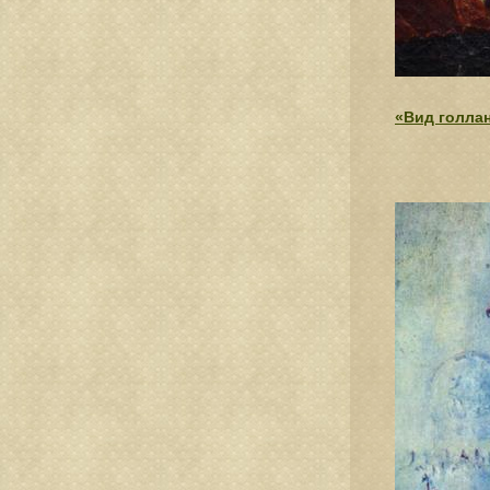
«Вид голлан