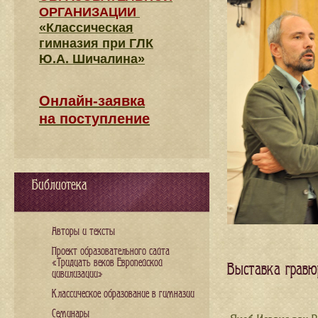
ОРГАНИЗАЦИИ
«Классическая
гимназия при ГЛК
Ю.А. Шичалина»
Онлайн-заявка
на поступление
Библиотека
Авторы и тексты
Проект образовательного сайта
«Тридцать веков Европейской
Выставка гравю
цивилизации»
Классическое образование в гимназии
Семинары