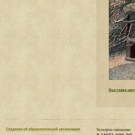
Выставка цве
Сведения​ об образовательной организации
Телефон гимназии: