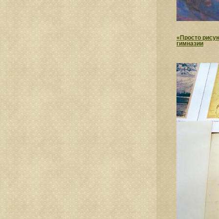
«Просто рисую
гимназии