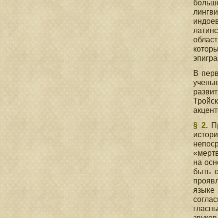
большо
лингв
индое
латинс
област
котор
эпигра
В перв
учены
развит
Тройс
акцент
§ 2.
П
истор
непоср
«мертв
на осн
быть 
проявл
языке
соглас
гласны
звуков