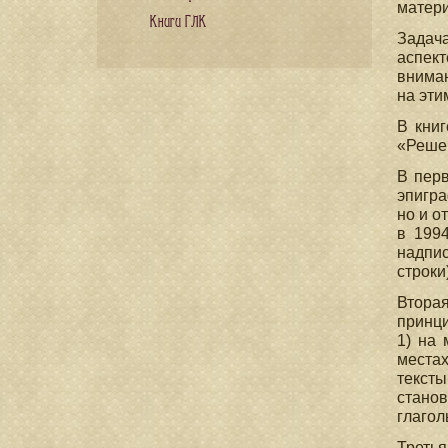
матери
Книги ГЛК
Задач
аспек
вниман
на эти
В книг
«Решен
В перв
эпигра
но и о
в 1994
надпи
строки)
Вторая
принци
1) на 
местах
тексты
станов
глагол
Треть