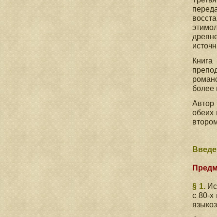
перед
восста
этимол
древн
источн
Книга
препод
романс
более 
Автор 
обеих 
втором
Введе
Предм
§ 1.
Ис
с 80-х
языкоз