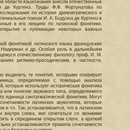
ой области языкознания внесли отечественные
н де Куртенэ. Труды Ф.Ф. Фортунатова по
сследования по истории древнегреческого и
 гениальные поиски И. А. Бодуэна де Куртенэ в
анные в его лекциях по латинской фонетике,
ткрытия и публикации некоторых важных
кой фонетикой латинского языка французские
. Нидерман и др. Особая роль в дальнейшем
щемуся отечественному филологу проф. И. М.
ниях ритмико-просодическим, в частности,
о выделить те понятия, которыми оперирует
диница, определяемая с помощью анализа
й, которые использует историческая фонетика
а или понятие звукового типа, определяемого
то единица синтагматической фонетики. Могут
очетаемости латинских звукотипов, которые
 и т.п. Так, устанавливается, что в латинском
 внутри слова, мог сочетаться со звонкими
оять в серединном открытом слоге, а краткий
 языка устанавливаются правила сочетаемости
ых и безударных слогов.