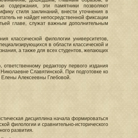
ью содержания, эти памятники позволяют
ифику стиля заклинаний, внести уточнения в
читатель не найдет непосредственной фиксации
етьей главе, cлужат важным дополнительным
ния классической филологии университетов,
специализирующихся в области классической и
знания, а также для всех студентов, желающих
, ответственному редактору первого издания
 Николаевне Славятинской. При подготовке ко
и Елены Алексеевны Глебовой.
вистическая дисциплина начала формироваться
ческой филологии и сравнительно-исторического
ного развития.