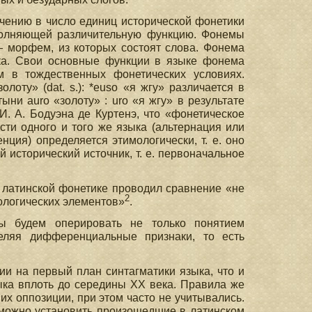
чению в число единиц исторической фонетики
олняющей различительную функцию. Фонемы
 морфем, из которых состоят слова. Фонема
ыка. Свои основные функции в языке фонема
 в тождественных фонетических условиях.
лоту» (dat. s.): *euso «я жгу» различается в
ыни auro «золоту» : urо «я жгу» в результате
И. А. Бодуэна де Куртенэ, что «фонетическое
асти одного и того же языка (альтернация или
нция) определяется этимологически, т. е. оно
исторический источник, т. е. первоначальное
о латинской фонетике проводил сравнение «не
2
ологических элементов»
.
мы будем оперировать не только понятием
еляя дифференциальные признаки, то есть
и на первый план синтагматики языка, что и
ыка вплоть до середины XX века. Правила же
х оппозиции, при этом часто не учитывались.
 можно установить произошедшие в латинском