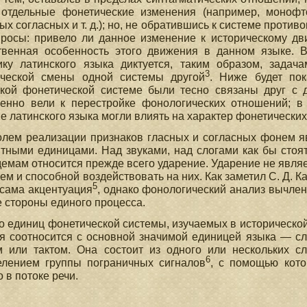
 отдельные фонетические изменения (например, монофт
ых согласных и т. д.); но, не обратившись к системе проти
росы: привело ли данное изменение к историческому дв
твенная особенность этого движения в данном языке. 
ику латинского языка диктуется, таким образом, задач
3
ической смены одной системы другой
. Ниже будет пок
ской фонетической системе были тесно связаны друг с 
пенно вели к перестройке фонологических отношений; 
е латинского языка могли влиять на характер фонетически
лем реализации признаков гласных и согласных фонем яв
нтными единицами. Над звуками, над слогами как бы сто
емам относится прежде всего ударение. Ударение не явля
ем и способной воздействовать на них. Как заметил С. Д. 
5
 сама акцентуация
, однако фонологический анализ вычле
е стороны единого процесса.
о единиц фонетической системы, изучаемых в исторической
я соотносится с основной значимой единицей языка — с
м или тактом. Она состоит из одного или нескольких с
6
елением группы пограничных сигналов
, с помощью кото
о в потоке речи.