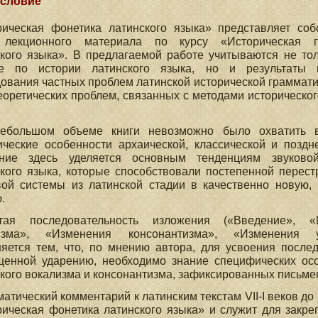
словие
рическая фонетика латинского языка» представляет со
 лекционного материала по курсу «Историческая г
ского языка». В предлагаемой работе учитываются не то
е по истории латинского языка, но и результаты 
ования частных проблем латинской исторической грамматик
оретических проблем, связанных с методами историческог
ебольшом объеме книги невозможно было охватить 
ические особенности архаической, классической и поздн
ние здесь уделяется основным тенденциям звуково
кого языка, которые способствовали постепенной перест
вой системы из латинской стадии в качественно новую,
.
тая последовательность изложения («Введение», «
изма», «Изменения консонантизма», «Изменения у
яется тем, что, по мнению автора, для усвоения послед
щенной ударению, необходимо знание специфических ос
кого вокализма и консонантизма, зафиксированных письм
атический комментарий к латинским текстам VII-I веков д
ическая фонетика латинского языка» и служит для закре