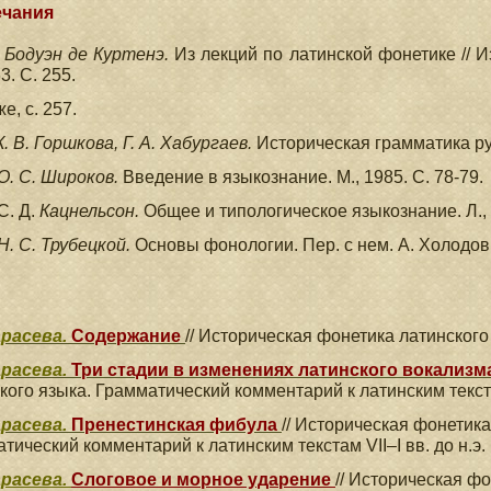
чания
. Бодуэн де Куртенэ.
Из лекций по латинской фонетике // 
3. С. 255.
е, с. 257.
К. В. Горшкова, Г. А. Хабургаев.
Историческая грамматика рус
О. С. Широков.
Введение в языкознание. М., 1985. С. 78-79.
С. Д.
Кацнельсон.
Общее и типологическое языкознание. Л., 
Н. С. Трубецкой.
Основы фонологии. Пер. с нем. А. Холодович
арасева.
Содержание
// Историческая фонетика латинского
арасева.
Три стадии в изменениях латинского вокализм
кого языка. Грамматический комментарий к латинским текстам
арасева.
Пренестинская фибула
// Историческая фонетика
тический комментарий к латинским текстам VII–I вв. до н.э.
арасева.
Слоговое и морное ударение
// Историческая фо