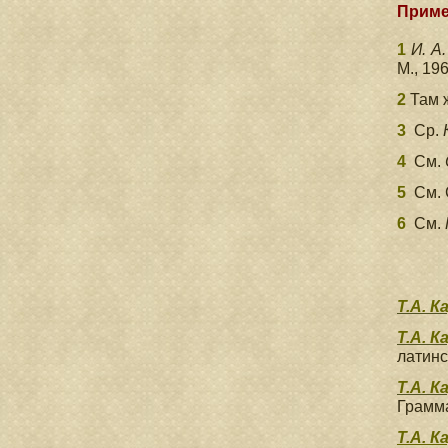
Приме
1
И. А
М., 196
2
Там ж
3
Ср.
4
См.
5
См. 
6
См.
Т.А. К
Т.А. К
латинс
Т.А. К
Грамма
Т.А. К