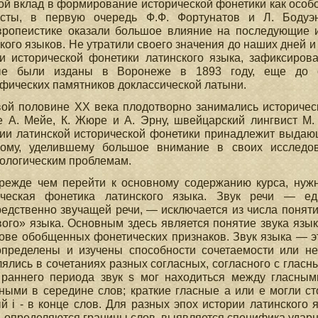
й вклад в формирование исторической фонетики как особ
исты, в первую очередь Ф.Ф. Фортунатов и Л. Бодуэ
вропеистике оказали большое влияние на последующие и
кого языков. Не утратили своего значения до наших дней и
и исторической фонетики латинского языка, зафиксиров
ые были изданы в Воронеже в 1893 году, еще до о
фических памятников доклассической латыни.
ой половине XX века плодотворно занимались историчес
е А. Мейе, К. Жюре и А. Эрну, швейцарский лингвист М
ии латинской исторической фонетики принадлежит выдаю
кому, уделившему большое внимание в своих исследова
ологическим проблемам.
режде чем перейти к основному содержанию курса, нужн
ическая фонетика латинского языка. Звук речи — е
едственно звучащей речи, — исключается из числа поняти
ого» языка. Основным здесь является понятие звука язык
ове обобщенных фонетических признаков. Звук языка — э
определены и изучены способности сочетаемости или нес
ялись в сочетаниях разных согласных, согласного с гласным
 раннего периода звук s мог находиться между гласными
ными в середине слов; краткие гласные а или е могли ст
й i - в конце слов. Для разных эпох истории латинского
, определяются границы слов, выявляется специфика ударн