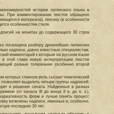
.
кономерностей истории латинского языка в
емы. При комментировании текстов обращено
меющегося материала), лексику (в особенности
дится особенностям стиля.
надписей на монетах до содержащего 30 строк
ава посвящена разбору древнейших латинских
только надписи, давно известные специалистам,
еский комментарий к которым на русском языке
т в этой главе новую интерпретацию текстов
ающей разные толкования (особенно второй
лении которых главную роль сыграл тематический
о позволяет выделить четыре группы надписей:
декрет и решение сената. Найденные в разных
ени (от начала III до конца II в. до н. э.),
 вариативность форм и лучше понять процесс
лаву включены надписи, именные и, особенно,
туре последних 30 лет.
клинаниям, дошедшим, главным образом, в