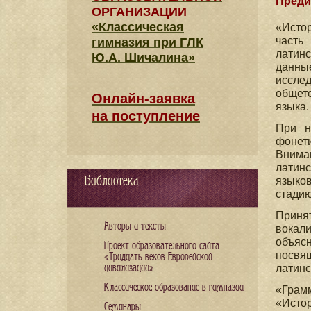
Преди
ОРГАНИЗАЦИИ
«Классическая
«Исто
часть
гимназия при ГЛК
латин
Ю.А. Шичалина»
данны
исслед
общете
Онлайн-заявка
языка.
на поступление
При н
фонет
Внима
латинс
Библиотека
языко
стадию
Приня
Авторы и тексты
вокал
объясн
Проект образовательного сайта
посвя
«Тридцать веков Европейской
цивилизации»
латинс
Классическое образование в гимназии
«Грамм
«Истор
Семинары