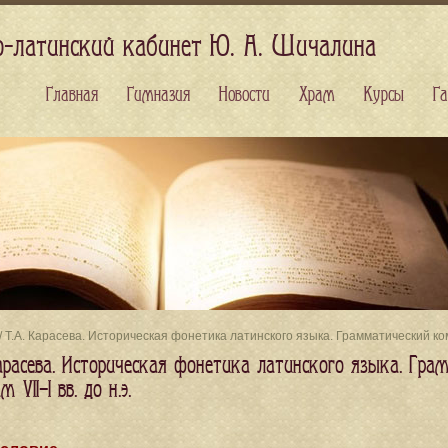
о-латинский кабинет Ю. А. Шичалина
Главная
Гимназия
Новости
Храм
Курсы
Га
/ Т.А. Карасева. Историческая фонетика латинского языка. Грамматический комм
Карасева. Историческая фонетика латинского языка. Г
 VII–I вв. до н.э.