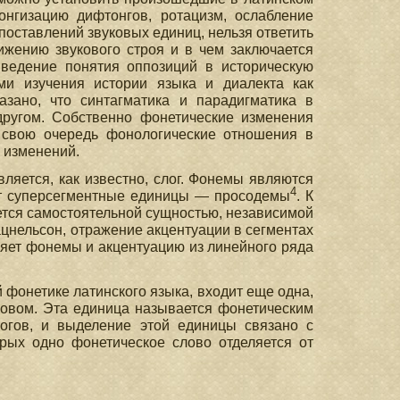
онгизацию дифтонгов, ротацизм, ослабление
вопоставлений звуковых единиц, нельзя ответить
ижению звукового строя и в чем заключается
Введение понятия оппозиций в историческую
ами изучения истории языка и диалекта как
азано, что синтагматика и парадигматика в
другом. Собственно фонетические изменения
в свою очередь фонологические отношения в
х изменений.
ляется, как известно, слог. Фонемы являются
4
ят суперсегментные единицы — просодемы
. К
ется самостоятельной сущностью, независимой
Кацнельсон, отражение акцентуации в сегментах
няет фонемы и акцентуацию из линейного ряда
 фонетике латинского языка, входит еще одна,
ловом. Эта единица называется фонетическим
логов, и выделение этой единицы связано с
рых одно фонетическое слово отделяется от