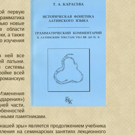
бой первую
рамматика
лько новые
в области
и, а также
о изучения
в ней все
ей латыни.
й системы
ройке всей
 романскую
Изменения
дарения»)
ней части,
обенностей
енными памятниками.
о нашей эры» является продолжением учебника
пления на семинарских занятиях лекционного