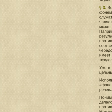
§ 3.
Во
фонем
служа
являе
может
Наприм
резуль
против
соотве
чередо
имеет 
тождес
Уже в 
цельны
Испол
«фоне
релева
Понима
делало
против
Между 