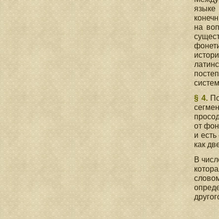
языке
конечн
на воп
сущес
фонет
истор
латин
посте
систем
§ 4.
По
сегме
просод
от фон
и есть
как дв
В числ
котора
слово
опред
другог