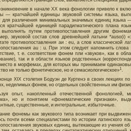
зникновение в начале XX века фонологии привело к вклю
ы — кратчайшей единицы звуковой системы языка, вып
т для различения минимальных значимых единиц языка —
тся кратчайшей единицей парадигматического плана яз
 выполнять путем противопоставления другим фонемам
ер, звуковой состав слов древнейшей латыни *auso(i) «зо
тате противопоставления аи : еu, а слов классической лат
опоставления аu : u. При этом следует напомнить слова 
тствие, т. е. соответствие фонем пли «звуков», как в обл
вание), так и в области языков родственных (корреспонде
место в морфемах, для которых мы принимаем одинаковый 
1
тво не только фонетическое, но и семасиологическое»
.
конце XIX столетия Бодуэн де Куртенэ в своих лекциях п
х, неделимых фонем, но отдельных свойственных им физи
ьзуя опыт, накопленный отечественной фонологией, 
ма», но и понятием «фонематические признаки», выд
нтные, существенные, и интегральные, избыточные.
ние фонемы как звукового типа возникает при выдвижени
сь почти всеми специалистами по истории латинского яз
опоставления звуковых единиц, вытекающие из учения об и
тем, оставаясь в пределах синтагматических отношений,