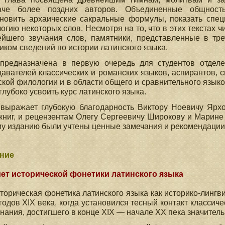
аче более поздних авторов. Объединенные общност
новить архаические сакральные формулы, показать спец
огию некоторых слов. Несмотря на то, что в этих текстах 
ейшего звучания слов, памятники, представленные в тр
иком сведений по истории латинского языка.
 предназначена в первую очередь для студентов отделе
авателей классических и романских языков, аспирантов, 
кой филологии и в области общего и сравнительного языко
глубоко усвоить курс латинского языка.
выражает глубокую благодарность Виктору Ноевичу Ярхо
книг, и рецензентам Олегу Сергеевичу Широкову и Марине
у изданию были учтены ценные замечания и рекомендаци
ние
ет исторической фонетики латинского языка
торическая фонетика латинского языка как историко-линг
 годов XIX века, когда установился тесный контакт класси
нания, достигшего в конце XIX — начале XX пека значитель