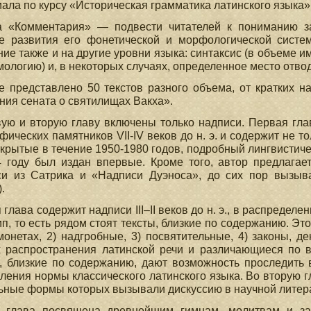
ала по курсу «Историческая грамматика латинского языка»
а «Комментария» — подвести читателей к пониманию за
те развития его фонетической и морфологической сист
ие также и на другие уровни языка: синтаксис (в объеме и
мологию) и, в некоторых случаях, определенное место отво
е представлено 50 текстов разного объема, от кратких 
ия сената о святилищах Вакха».
ую и вторую главу включены только надписи. Первая гл
фических памятников VII-IV веков до н. э. и содержит не 
ткрытые в течение 1950-1980 годов, подробный лингвистич
 году был издан впервые. Кроме того, автор предлагае
си из Сатрика и «Надписи Дуэноса», до сих пор вызыв
.
 глава содержит надписи III–II веков до н. э., в распреде
п, то есть рядом стоят тексты, близкие по содержанию. Эт
монетах, 2) надгробные, 3) посвятительные, 4) законы, 
 распространения латинской речи и различающиеся по врем
, близкие по содержанию, дают возможность проследить
ления нормы классического латинского языка. Во вторую г
ьные формы которых вызывали дискуссию в научной литера
я глава посвящена древнейшим гимнам, молитвам и за