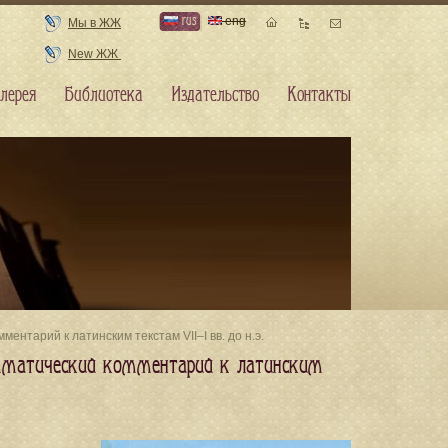
rus
eng
Мы в ЖЖ
New ЖЖ
лерея
Библиотека
Издательство
Контакты
ентарий к латинским текстам VII–I вв. до н.э.
рамматический комментарий к латинским