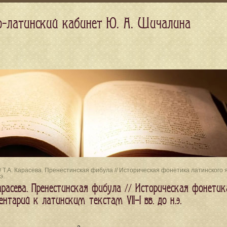
о-латинский кабинет Ю. А. Шичалина
/ Т.А. Карасева. Пренестинская фибула // Историческая фонетика латинского 
э.
Карасева. Пренестинская фибула // Историческая фонети
тарий к латинским текстам VII–I вв. до н.э.