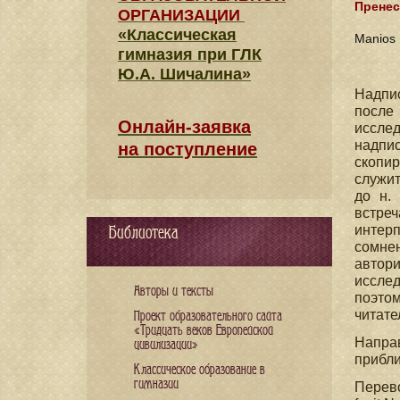
Пренес
ОРГАНИЗАЦИИ
«Классическая
Manios 
гимназия при ГЛК
Ю.А. Шичалина»
Надпис
после
Онлайн-заявка
иссле
надпис
на поступление
скопир
служит
до н.
встре
интерп
Библиотека
сомне
автор
иссле
Авторы и тексты
поэтом
читате
Проект образовательного сайта
«Тридцать веков Европейской
Направ
цивилизации»
приблиз
Классическое образование в
гимназии
Перево