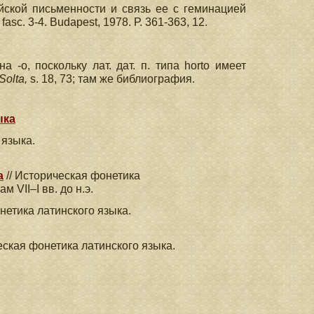
ской письменности и связь ее с геминацией
asc. 3-4. Budapest, 1978. Р. 361-363, 12.
 -о, поскольку лат. дат. п. типа horto имеет
Solta,
s. 18, 73; там же библиография.
ыка
 языка.
а
// Историческая фонетика
 VII–I вв. до н.э.
нетика латинского языка.
еская фонетика латинского языка.