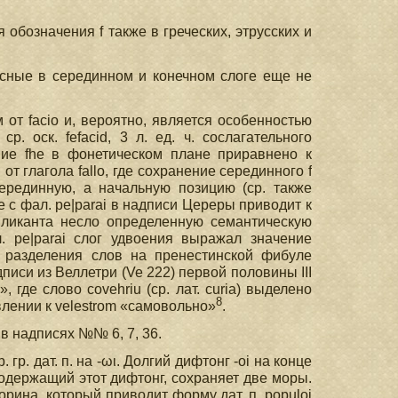
 обозначения f также в греческих, этрусских и
ласные в серединном и конечном слоге еще не
 от facio и, вероятно, является особенностью
р. оск. fefacid, 3 л. ед. ч. сослагательного
оение fhe в фонетическом плане приравнено к
от глагола fallo, где сохранение серединного f
серединную, а начальную позицию (ср. также
е с фал. pe|parai в надписи Цереры приводит к
пликанта несло определенную семантическую
л. pe|parai слог удвоения выражал значение
я разделения слов на пренестинской фибуле
адписи из Веллетри (Ve 222) первой половины III
», где слово covehriu (ср. лат. curia) выделено
8
влении к velestrom «самовольно»
.
d в надписях №№ 6, 7, 36.
 гр. дат. п. на -ωι. Долгий дифтонг -oi на конце
содержащий этот дифтонг, сохраняет две моры.
рина, который приводит форму дат. п. populoi