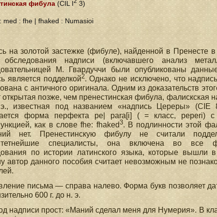
2
тинская фибула
(CIL I
3)
: med : fhe | fhaked : Numasioi
ь на золотой застежке (фибуле), найденной в Пренесте в 
 обследования надписи (включавшего анализ металл
довательницей М. Гвардуччи были опубликованы данные
2
ь является подделкой
. Однако не исключено, что надпис
ована с античного оригинала. Одним из доказательств эт
 открытая позже, чем пренестинская фибула, фалискская на
 э., известная под названием «надпись Цереры» (CIE 8
чается форма перфекта ре| para[i] ( = класс, ререri) 
3
ункцией, как в слове fhe: fhaked
. В подлинности этой фа
ний нет. Пренестинскую фибулу не считали подде
итетнейшие специалисты, она включена во все ф
дования по истории латинского языка, которые вышли в 
у автор данного пособия считает невозможным не познако
лей.
ление письма — справа налево. Форма букв позволяет да
ительно 600 г. до н. э.
д надписи прост: «Маний сделал меня для Нумерия». В кла