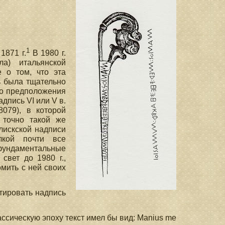
1
1871 г.
В 1980 г.
а) итальянской
 о том, что эта
ь была тщательно
ого предположения
дпись VI или V в.
079), в которой
с точно такой же
лискской надписи
лкой почти все
ундаментальные
свет до 1980 г.,
мить с ней своих
тировать надпись
ссическую эпоху текст имел бы вид: Manius mе