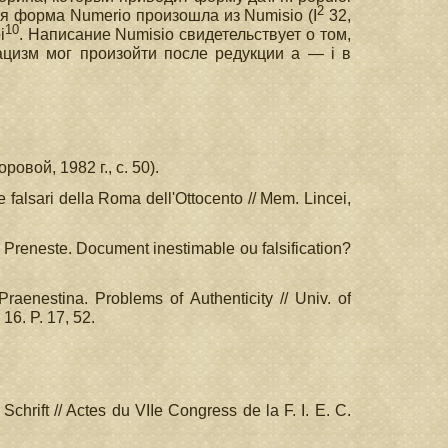
2
ская форма Numerio произошла из Numisio (I
32,
10
i
. Написание Numisio свидетельствует о том,
ацизм мог произойти после редукции a — i в
овой, 1982 г., с. 50).
e falsari della Roma dell'Ottocento // Mem. Lincei,
 Preneste. Document inestimable ou falsification?
raenestina. Problems of Authenticity // Univ. of
16. P. 17, 52.
Schrift // Actes du VIIе Congress de la F. I. E. C.