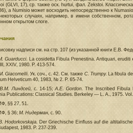
i (GLVI, 17), ср. также оск. hurtui, фал. Zekstoi. Классиче
86), а Numisio может восходить непосредственно к Numasio
некоторых случаях, например, в имени собственном, рот
нном открытом слоге.
чания
совку надписи см. на стр. 107 (из указанной книги Е.В. Федор
М. Guarducci.
La cosidetta Fibula Prenestina. Antiquari, eruditi 
III, XXIV, 1980. P. 413-574.
M. Giacomelli.
Ук. соч., с. 42. См. также
С. Trumpy.
La fibula de
eum Helveticum 40, 1983, № 2. P. 65-74.
В.М. Линдсей,
с. 14-15;
А.Е. Gordon.
The Inscribed Fibula P
nia Publications: Classical Studies. Berkeley — L. Α., 1975. Vol. 
Ф, §§ 27, 51.
Ф, § 36;
Μ. Нидерман,
с. 90.
В. Hodorkovskaja.
Der Griechische Einfluss auf die altitalische 
 Budapest, 1983. P. 237-239.