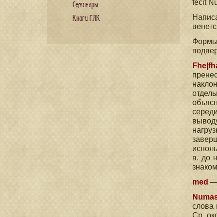
fecit N
Семинары
Написа
Книги ГЛК
венетс
Формы 
подвер
Fhe|f
пренес
наклон
отдель
объясн
середи
вывод
нагруз
завер
исполь
в. до 
знаком
med
— 
Numas
слова 
Ср. ок