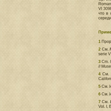
Romano
VI 309
что в 
середи
Приме
1
Прори
2
См.
serie V
3
Cm.
// Mus
4
См.
Califor
5
См. И
6
См. И
7
См.
Vol. I,