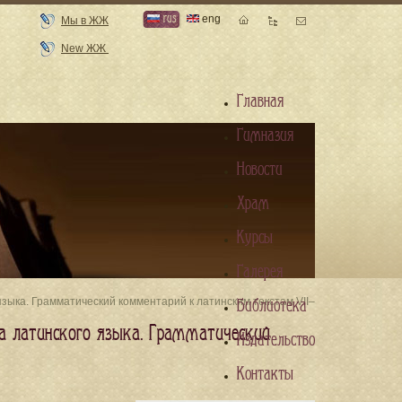
rus
eng
Мы в ЖЖ
New ЖЖ
Главная
Гимназия
Новости
Храм
Курсы
Галерея
языка. Грамматический комментарий к латинским текстам VII–
Библиотека
ка латинского языка. Грамматический
Издательство
Контакты