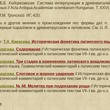
Б.Б. Ходорковская.
Система интерпункции в древнеиталий
ых // Acta Antiqua Academiae scientiarum Hungariae. Т. XXVI, f
И.Μ. Тронский.
ИГ, 420.
 и другое мнение о происхождении лат. формы дат. п. на
ерные параллели в древнепрусском и литовском. См.
G. R. 
е:
Т.А. Карасева.
Историческая фонетика латинского яз
арасева.
Содержание
// Историческая фонетика латинского
тический комментарий к латинским текстам VII–I вв. до н.э.
арасева.
Три стадии в изменениях латинского вокализм
кого языка. Грамматический комментарий к латинским текстам
арасева.
Слоговое и морное ударение
// Историческая фо
тический комментарий к латинским текстам VII–I вв. до н.э.
арасева.
№ 48. Молитва при подрезании рощи
// Историч
тический комментарий к латинским текстам VII–I вв. до н.э.
ЛК