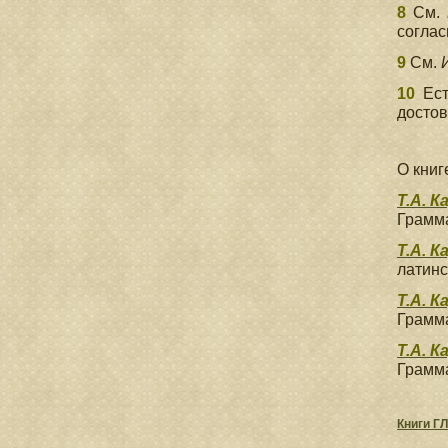
8
См.
согласн
9
См.
10
Есть
достов
О книг
Т.А. К
Грамма
Т.А. К
латинс
Т.А. К
Грамма
Т.А. К
Грамма
Книги Г