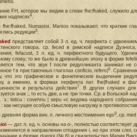
umerio.
ние FH, которое мы видим в слове fhe:fhaked, служило для
4
ких надписях
.
fhe:fhaked, Numasioi, Manios показывают, что краткие г
5
глись редукции
.
haked
представляет собой 3 л. ед. ч. перфекта с удвоением
тинского говора, ср. feced в римской надписи Дуэноса, с
ения, fefacust, 3 л. ед. ч. перфектного будущего. Удв
ному слову; то же было в древнейшую эпоху в форме fefelli 
яется тем, что звук f после редупликанта занимал не 
6
нное f в приставочных глаголах conficio, refero)
. Сравнени
у, что это графическое и фонетическое выделение реду
ку, а именно, в формах перфекта лат. fhe|fhaked и фа
7
шенности и результата действия
. В других случаях дл
зуется знак :, то есть две, а не три точки. Ср. в Вольской н
н. э.: toticu : covehriu | sepu «с ведома народного собрания
 : как несущее особую смысловую нагрузку в противопоста
9
древняя форма вин. п. личного местоимения ego
, ср. me
ioi
— дат. п. ед. ч. основы на о-, полностью соответствует др.
изменяется в направлении отпадения i, но при этом слог, 
ончание в форме duenoi (№ 6) и свидетельство Мария Викто