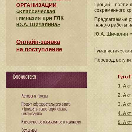
ОРГАНИЗАЦИИ
Гроций – поэт и
современного кр
«Классическая
гимназия при ГЛК
Предлагаемые ру
Ю.А. Шичалина»
начало работы н
Ю.А. Шичалин «
Онлайн-заявка
на поступление
Гуманистическая
Перевод, вступи
Библиотека
Гуго 
1. Ак
2. Ак
Авторы и тексты
3. Акт
Проект образовательного сайта
«Тридцать веков Европейской
4. Ак
цивилизации»
Классическое образование в гимназии
5. Ак
Семинары