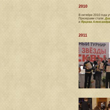
2010
В октябре 2010 года 
Призерами стали:
Дав
и
Ярцева Александр
2011