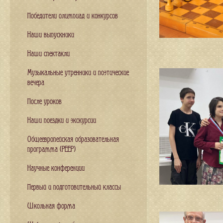
Победители олимпиад и конкурсов
Наши выпускники
Наши спектакли
Музыкальные утренники и поэтические
вечера
После уроков
Наши поездки и экскурсии
Общеевропейская образовательная
программа (PEEP)
Научные конференции
Первый и подготовительный классы
Школьная форма