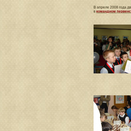
В апреле 2008 года д
в
командном первенс