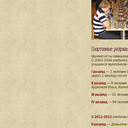
Спортивные разря
Шахматисты гимназии
С 2003-2004 учебного
учащиеся выполнили 
I разряд
— 1 человек (
через 2 месяца после
II разряд
— 8 человек 
Куренков Илья, Коло
III разряд
— 31 челове
IV разряд
— 84 челове
В
2012-2013
учебном 
II разряд
—
Давыдов 