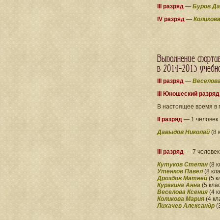
III разряд
—
Буров Да
IV разряд
—
Коликов
Выполнение спорти
в 2014-2015 учебн
III разряд
—
Веселова
III Юношеский разряд
В настоящее время в 
II разряд
— 1 человек
Давыдов Николай
(8 
III разряд
— 7 человек
Кутуков Степан
(8 к
Утенков Павел
(8 кл
Дроздов Матвей
(5 к
Куракина Анна
(5 кла
Веселова Ксения
(4 к
Коликова Мария
(4 кл
Лихачев Александр
(