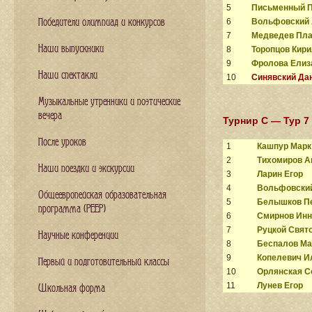
5
Письменный 
6
Вольфовский 
Победители олимпиад и конкурсов
7
Медведев Пла
Наши выпускники
8
Торопцов Кир
9
Фролова Елиз
Наши спектакли
10
Синявский Да
Музыкальные утренники и поэтические
вечера
Турнир C — Тур 7
После уроков
1
Кашпур Марк
2
Тихомиров А
Наши поездки и экскурсии
3
Ларин Егор
4
Вольфовски
Общеевропейская образовательная
5
Белышков П
программа (PEEP)
6
Смирнов Инн
7
Руцкой Свят
Научные конференции
8
Беспалов М
9
Копелевич И
Первый и подготовительный классы
10
Орлянская 
11
Лунев Егор
Школьная форма