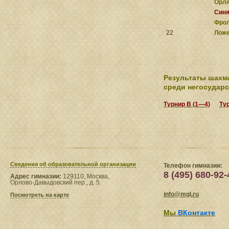
Орл
Синя
Фрол
22
Ложе
Результаты шахм
среди негосударс
Турнир B (1—4)
Ту
Сведения​ об образовательной организации
Телефон гимназии:
8 (495) 680-92-
Адрес гимназии:
129110, Москва,
Орлово-Давыдовский пер., д. 5.
info@mgl.ru
Посмотреть на карте
Мы
ВКонтакте