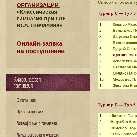
Список игроков т
ОРГАНИЗАЦИИ
«Классическая
Турнир C — Тур 5
гимназия при ГЛК
Ю.А. Шичалина»
1
Кашпур Марк
2
Белышков П
3
Шаркова Сн
Онлайн-заявка
4
Вольфовски
5
Руцкой Свят
на поступление
6
Дроздов Мат
7
Копелевич И
8
Беспалов М
9
Орлянская 
Классическая
10
Медведев П
гимназия
11
Фролова Ели
О гимназии
Турнир C — Тур 6
Правила приема
1
Шаркова Сне
2
Меграбян Арт
Видеофильм о гимназии
3
Симонов Егор
4
Гагин Григори
Администрация и учителя