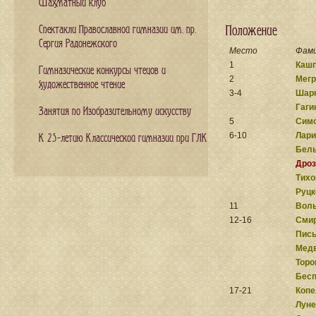
Шахматный клуб
Положение
Спектакли Православной гимназии им. пр.
Сергия Радонежского
Место
Фами
1
Кашп
Гимназические конкурсы чтецов и
2
Мегр
художественное чтение
3-4
Шар
Гаги
Занятия по Изобразительному искусству
5
Симо
6-10
Лари
К 25-летию Классической гимназии при ГЛК
Бел
Дроз
Тихо
Руцк
11
Воль
12-16
Смир
Пис
Медв
Торо
Бесп
17-21
Копе
Луне