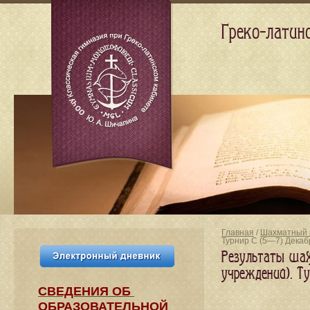
Греко-латин
Главная
/
Шахматный 
Турнир C (5—7) Декаб
Результаты шах
учреждений). Т
СВЕДЕНИЯ​ ОБ
ОБРАЗОВАТЕЛЬНОЙ