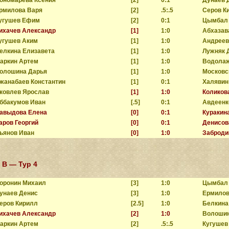
рмилова Варя
[2]
.5:.5
Серов К
угушев Ефим
[2]
0:1
Цымбал 
ихачев Александр
[1]
1:0
Абхазав
угушев Аким
[1]
1:0
Андреев
елкина Елизавета
[1]
1:0
Лужняк 
аркин Артем
[1]
1:0
Водолаж
олошина Дарья
[1]
1:0
Московс
жанабаев Константин
[1]
0:1
Халявин
ковлев Ярослав
[1]
1:0
Коликов
ббакумов Иван
[.5]
0:1
Авдеенк
авыдова Елена
[0]
0:1
Куракин
аров Георгий
[0]
0:1
Денисов
ьянов Иван
[0]
1:0
Заброди
 B — Тур 4
оронин Михаил
[3]
1:0
Цымбал 
унаев Денис
[3]
1:0
Ермилов
еров Кирилл
[2.5]
1:0
Белкина
ихачев Александр
[2]
1:0
Волошин
аркин Артем
[2]
.5:.5
Кугушев