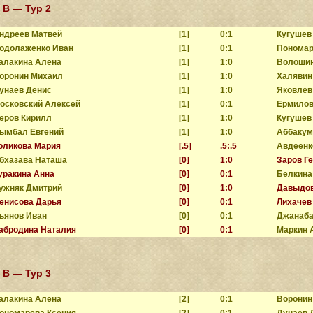
 B — Тур 2
ндреев Матвей
[1]
0:1
Кугушев
одолаженко Иван
[1]
0:1
Пономар
алакина Алёна
[1]
1:0
Волошин
оронин Михаил
[1]
1:0
Халявин
унаев Денис
[1]
1:0
Яковлев
осковский Алексей
[1]
0:1
Ермилов
еров Кирилл
[1]
1:0
Кугушев
ымбал Евгений
[1]
1:0
Аббакум
оликова Мария
[.5]
.5:.5
Авдеенк
бхазава Наташа
[0]
1:0
Заров Г
уракина Анна
[0]
0:1
Белкина
ужняк Дмитрий
[0]
1:0
Давыдов
енисова Дарья
[0]
0:1
Лихачев
ьянов Иван
[0]
0:1
Джанаба
абродина Наталия
[0]
0:1
Маркин 
 B — Тур 3
алакина Алёна
[2]
0:1
Воронин
ономарева Ксения
[2]
0:1
Дунаев 