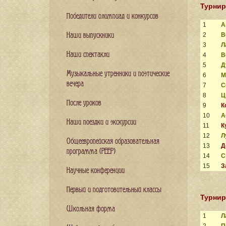
Турнир
Победители олимпиад и конкурсов
1
А
2
В
Наши выпускники
3
Л
Наши спектакли
4
В
5
Д
Музыкальные утренники и поэтические
6
М
вечера
7
С
8
Ц
После уроков
9
К
10
А
Наши поездки и экскурсии
11
К
12
Л
Общеевропейская образовательная
13
Д
программа (PEEP)
14
С
15
З
Научные конференции
Первый и подготовительный классы
Турнир
Школьная форма
1
Л
2
П