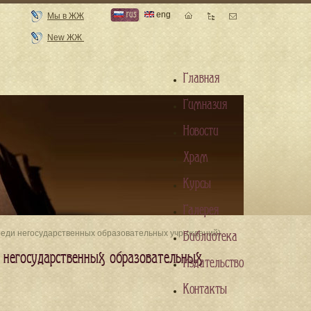
rus
eng
Мы в ЖЖ
New ЖЖ
Главная
Гимназия
Новости
Храм
Курсы
Галерея
реди негосударственных образовательных учреждений).
Библиотека
 негосударственных образовательных
Издательство
Контакты