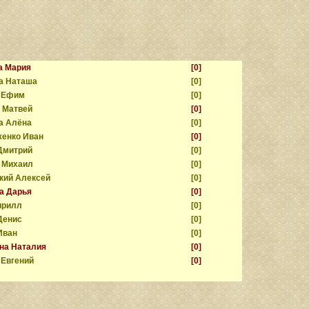
а Мария
[0]
а Наташа
[0]
 Ефим
[0]
 Матвей
[0]
а Алёна
[0]
енко Иван
[0]
Дмитрий
[0]
 Михаил
[0]
кий Алексей
[0]
а Дарья
[0]
ирилл
[0]
Денис
[0]
Иван
[0]
на Наталия
[0]
Евгений
[0]