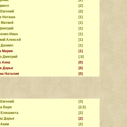
ирилл
[2]
Евгений
[2]
а Наташа
[1]
 Матвей
[1]
Дмитрий
[1]
енко Иван
[1]
кий Алексей
[1]
 Даниил
[1]
а Мария
[1]
о Дмитрий
[.5]
а Анна
[0]
а Дарья
[0]
на Наталия
[0]
Евгений
[3]
а Варя
[2.5]
 Елизавета
[2]
а Дарья
[2]
 Аким
[2]