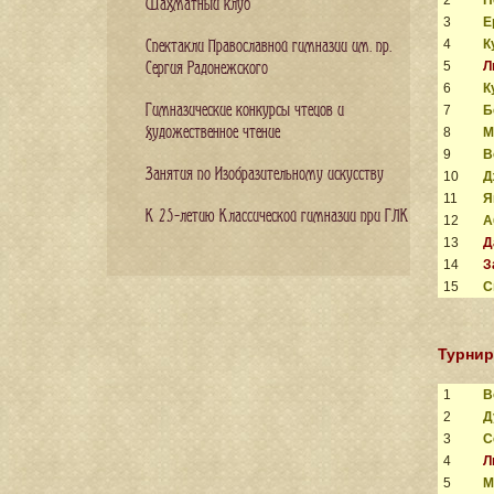
Шахматный клуб
3
Е
4
К
Спектакли Православной гимназии им. пр.
5
Л
Сергия Радонежского
6
К
Гимназические конкурсы чтецов и
7
Б
художественное чтение
8
М
9
В
Занятия по Изобразительному искусству
10
Д
11
Я
К 25-летию Классической гимназии при ГЛК
12
А
13
Д
14
З
15
С
Турнир
1
В
2
Д
3
С
4
Л
5
М