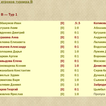
 игроков турнира В
 B — Тур 1
ббакумов Иван
[0]
.5:.5
Коликов
угушев Аким
[0]
1:0
Абхазав
вдеенко Дмитрий
[0]
0:1
Кугушев
уракина Анна
[0]
0:1
Андреев
елкина Елизавета
[0]
0:1
Лалакин
ихачев Александр
[0]
0:1
Водолаж
олошина Дарья
[0]
1:0
Лужняк 
аркин Артем
[0]
0:1
Воронин
авыдова Елена
[0]
0:1
Московс
ономарева Ксения
[0]
1:0
Денисов
жанабаев Константин
[0]
0:1
Серов К
мелых Эдвин
[0]
0:1
Дунаев 
рмилова Варя
[0]
1:0
Сьянов 
алявин Даниил
[0]
1:0
Заброди
аров Георгий
[0]
0:1
Цымбал 
ковлев Ярослав
[0]
1:0
Пропуск