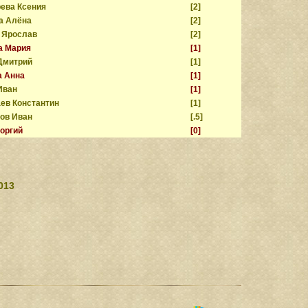
ева Ксения
[2]
а Алёна
[2]
 Ярослав
[2]
а Мария
[1]
Дмитрий
[1]
а Анна
[1]
Иван
[1]
ев Константин
[1]
ов Иван
[.5]
еоргий
[0]
013