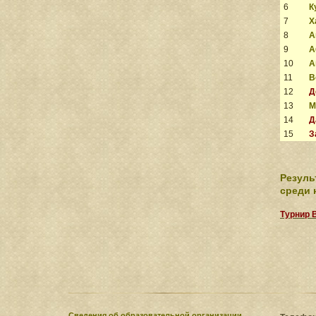
6
К
7
Х
8
А
9
А
10
А
11
В
12
Д
13
М
14
Д
15
З
Резуль
среди 
Турнир 
Сведения​ об образовательной организации