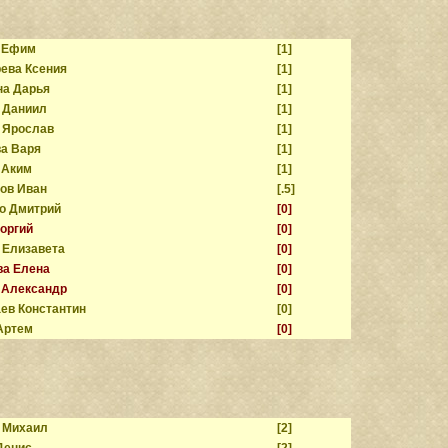
 Ефим
[1]
ева Ксения
[1]
а Дарья
[1]
 Даниил
[1]
 Ярослав
[1]
а Варя
[1]
 Аким
[1]
ов Иван
[.5]
о Дмитрий
[0]
еоргий
[0]
 Елизавета
[0]
а Елена
[0]
 Александр
[0]
ев Константин
[0]
Артем
[0]
 Михаил
[2]
Денис
[2]