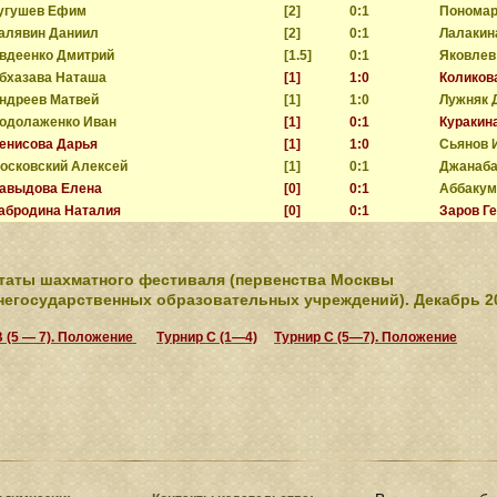
угушев Ефим
[2]
0:1
Пономар
алявин Даниил
[2]
0:1
Лалакин
вдеенко Дмитрий
[1.5]
0:1
Яковлев
бхазава Наташа
[1]
1:0
Коликов
ндреев Матвей
[1]
1:0
Лужняк 
одолаженко Иван
[1]
0:1
Куракин
енисова Дарья
[1]
1:0
Сьянов 
осковский Алексей
[1]
0:1
Джанаба
авыдова Елена
[0]
0:1
Аббакум
абродина Наталия
[0]
0:1
Заров Г
таты шахматного фестиваля (первенства Москвы
негосударственных образовательных учреждений). Декабрь 2
B (5 — 7). Положение
Турнир С (1—4)
Турнир С (5—7). Положение