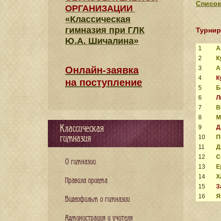
Список
ОРГАНИЗАЦИИ
«Классическая
гимназия при ГЛК
Турнир
Ю.А. Шичалина»
1
А
2
К
Онлайн-заявка
3
А
4
К
на поступление
5
Б
6
Л
7
В
8
М
Классическая
9
Д
гимназия
10
П
11
Д
12
С
О гимназии
13
Е
14
Х
Правила приема
15
З
16
Я
Видеофильм о гимназии
Администрация и учителя