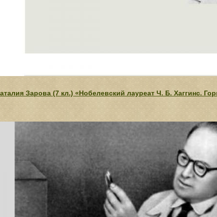
аталия Зарова (7 кл.) «Нобелевский лауреат Ч. Б. Хаггинс. Го