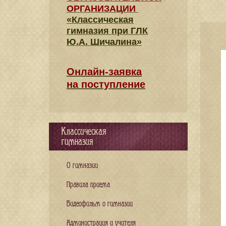
ОРГАНИЗАЦИИ
«Классическая
гимназия при ГЛК
Ю.А. Шичалина»
Онлайн-заявка
на поступление
Классическая
гимназия
О гимназии
Правила приема
Видеофильм о гимназии
Администрация и учителя