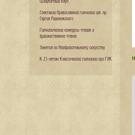
Шахматный клуб
Спектакли Православной гимназии им. пр.
Сергия Радонежского
Гимназические конкурсы чтецов и
художественное чтение
Занятия по Изобразительному искусству
Н
К 25-летию Классической гимназии при ГЛК