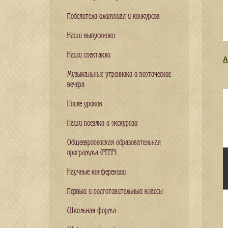
Победители олимпиад и конкурсов
Наши выпускники
Наши спектакли
А
Музыкальные утренники и поэтические
вечера
После уроков
Наши поездки и экскурсии
Общеевропейская образовательная
программа (PEEP)
Научные конференции
Первый и подготовительный классы
Школьная форма