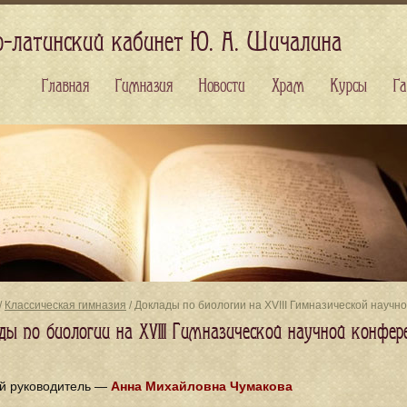
о-латинский кабинет Ю. А. Шичалина
Главная
Гимназия
Новости
Храм
Курсы
Га
/
Классическая гимназия
/ Доклады по биологии на XVIII Гимназической научн
ды по биологии на XVIII Гимназической научной конфер
й руководитель —
Анна Михайловна Чумакова