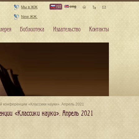
rus
eng
Мы в ЖЖ
New ЖЖ
лерея
Библиотека
Издательство
Контакты
ой конференции «Классики науки». Апрель 2021
енции «Классики науки». Апрель 2021