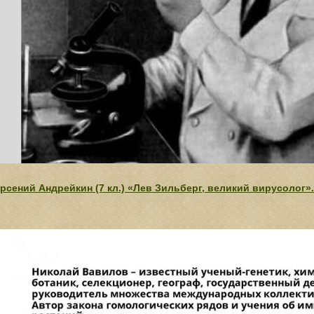
рсений Андрейкин (7 кл.) «Лев Зильберг, великий вирусолог»