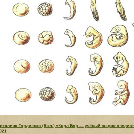
италина Гордиенко (9 кл.) «Карл Бэр — учёный энциклопедис
021