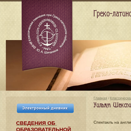
Греко-латин
Главная
/
Классическа
Уильям Шекспир
Спектакль на англ
СВЕДЕНИЯ​ ОБ
ОБРАЗОВАТЕЛЬНОЙ