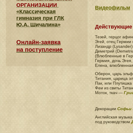
ОРГАНИЗАЦИИ
Видеофильм
«Классическая
гимназия при ГЛК
Ю.А. Шичалина»
Действующие 
Тезей, герцог афи
Онлайн-заявка
Эгей, отец Гермии
Лизандр (Lysander
на поступление
Деметрий (Demetri
(Влюбленные в Ге
Гермия, дочь Эгея
Елена, влюбленная
Оберон, царь эльф
Титания, царица эл
Пак, или Плутишка
Феи из свиты Тит
Моток, ткач —
Гри
Декорации
Софьи 
Английская музыка
под руководством