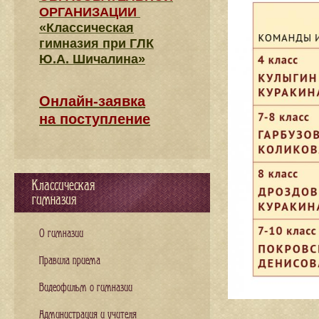
ОРГАНИЗАЦИИ
«Классическая
гимназия при ГЛК
Ю.А. Шичалина»
Онлайн-заявка
на поступление
Классическая
гимназия
О гимназии
Правила приема
Видеофильм о гимназии
Администрация и учителя