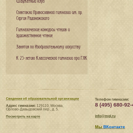
Шахматный клуб
Спектакли Православной гимназии им. пр.
Сергия Радонежского
Гимназические конкурсы чтецов и
художественное чтение
Занятия по Изобразительному искусству
К 25-летию Классической гимназии при ГЛК
Сведения​ об образовательной организации
Телефон гимназии:
8 (495) 680-92-
Адрес гимназии:
129110, Москва,
Орлово-Давыдовский пер., д. 5.
info@mgl.ru
Посмотреть на карте
Мы
ВКонтакте