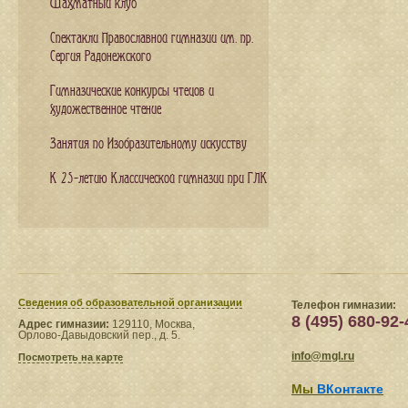
Шахматный клуб
Спектакли Православной гимназии им. пр.
Сергия Радонежского
Гимназические конкурсы чтецов и
художественное чтение
Занятия по Изобразительному искусству
К 25-летию Классической гимназии при ГЛК
Сведения​ об образовательной организации
Телефон гимназии:
8 (495) 680-92-
Адрес гимназии:
129110, Москва,
Орлово-Давыдовский пер., д. 5.
info@mgl.ru
Посмотреть на карте
Мы
ВКонтакте