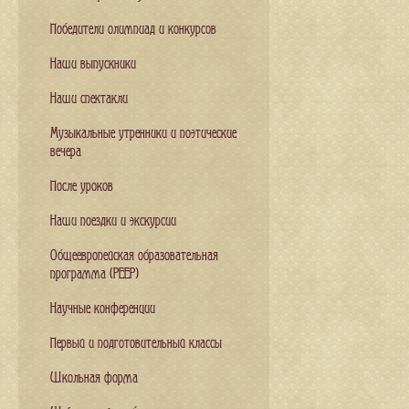
Победители олимпиад и конкурсов
Наши выпускники
Наши спектакли
Музыкальные утренники и поэтические
вечера
После уроков
Наши поездки и экскурсии
Общеевропейская образовательная
программа (PEEP)
Научные конференции
Первый и подготовительный классы
Школьная форма