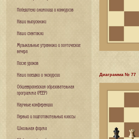
Победители олимпиад и конкурсов
Наши выпускники
Наши спектакли
Музыкальные утренники и поэтические
вечера
После уроков
Диаграмма № 77
Наши поездки и экскурсии
Общеевропейская образовательная
программа (PEEP)
Научные конференции
Первый и подготовительный классы
Школьная форма