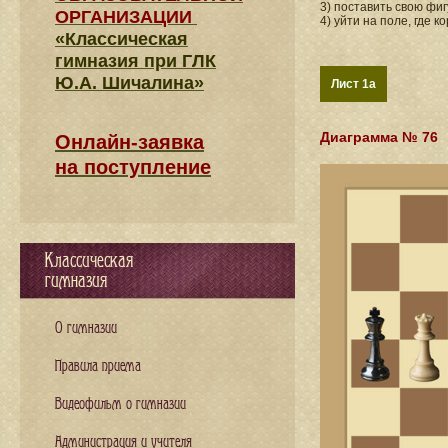
3) поставить свою фи
ОРГАНИЗАЦИИ
4) уйти на поле, где 
«Классическая
гимназия при ГЛК
Ю.А. Шичалина»
Лист 1a
Диаграмма № 76
Онлайн-заявка
на поступление
Классическая
гимназия
О гимназии
Правила приема
Видеофильм о гимназии
Администрация и учителя