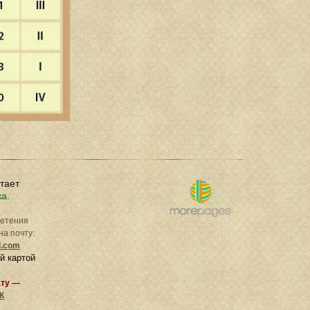
отает
ка.
ретения
на почту:
l.com
й картой
ату —
К