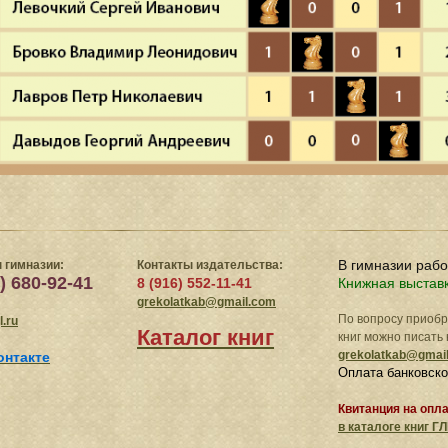
В гимназии раб
 гимназии:
Контакты издательства:
) 680-92-41
8 (916) 552-11-41
Книжная выстав
grekolatkab@gmail.com
По вопросу приоб
.ru
Каталог книг
книг можно писать 
grekolatkab@gmai
онтакте
Оплата банковско
Квитанция на опл
в
каталоге книг ГЛ