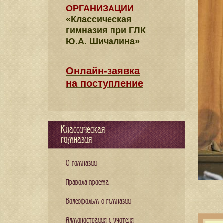
ОРГАНИЗАЦИИ
«Классическая
гимназия при ГЛК
Ю.А. Шичалина»
Онлайн-заявка
на поступление
Классическая
гимназия
О гимназии
Правила приема
Видеофильм о гимназии
Администрация и учителя