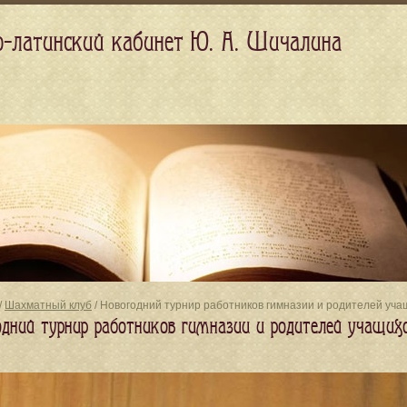
о-латинский кабинет Ю. А. Шичалина
/
Шахматный клуб
/ Новогодний турнир работников гимназии и родителей уча
одний турнир работников гимназии и родителей учащихс