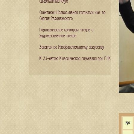
Шахматный клуб
Спектакли Православной гимназии им. пр.
Сергия Радонежского
Гимназические конкурсы чтецов и
художественное чтение
Занятия по Изобразительному искусству
К 25-летию Классической гимназии при ГЛК