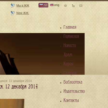
rus
eng
Мы в ЖЖ
New ЖЖ
Главная
Гимназия
Новости
Храм
Курсы
Галерея
щихся. 12 декабря 2014
Библиотека
я. 12 декабря 2014
Издательство
Контакты