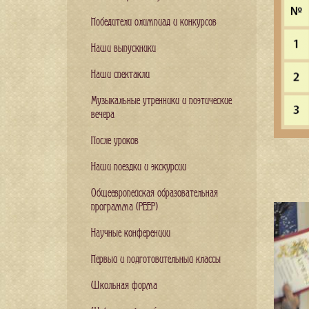
Победители олимпиад и конкурсов
Наши выпускники
Наши спектакли
Музыкальные утренники и поэтические
вечера
После уроков
Наши поездки и экскурсии
Общеевропейская образовательная
программа (PEEP)
Научные конференции
Первый и подготовительный классы
Школьная форма