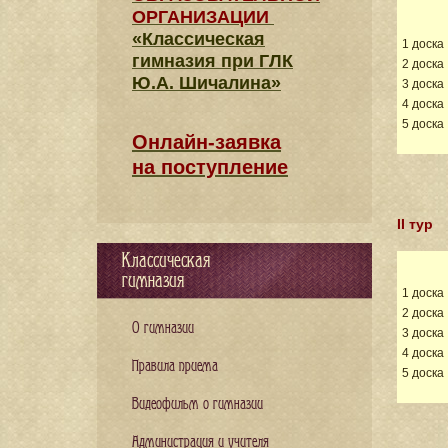
ОРГАНИЗАЦИИ
«Классическая
1 доска
гимназия при ГЛК
2 доска
Ю.А. Шичалина»
3 доска
4 доска
5 доска
Онлайн-заявка
на поступление
II тур
Классическая
гимназия
1 доска
2 доска
О гимназии
3 доска
4 доска
Правила приема
5 доска
Видеофильм о гимназии
Администрация и учителя