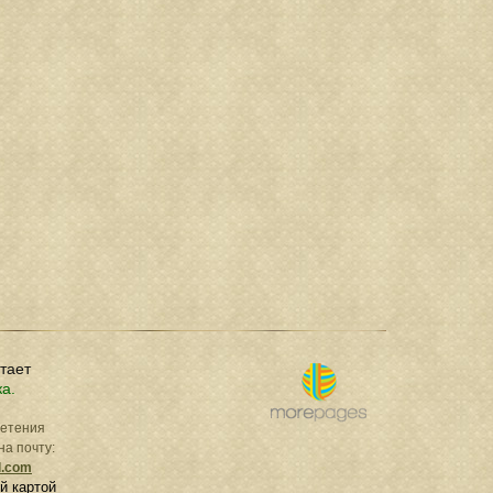
отает
ка.
ретения
на почту:
l.com
й картой