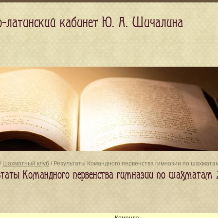
о-латинский кабинет Ю. А. Шичалина
/
Шахматный клуб
/ Результаты Командного первенства гимназии по шахмата
ьтаты Командного первенства гимназии по шахматам 