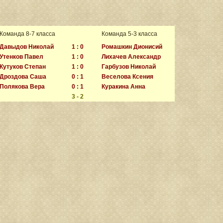
Команда 8-7 класса
Команда 5-3 класса
Давыдов Николай
1 : 0
Ромашкин Дионисий
Утенков Павел
1 : 0
Лихачев Александр
Кутуков Степан
1 : 0
Гарбузов Николай
Дроздова Саша
0 : 1
Веселова Ксения
Полякова Вера
0 : 1
Куракина Анна
3 - 2