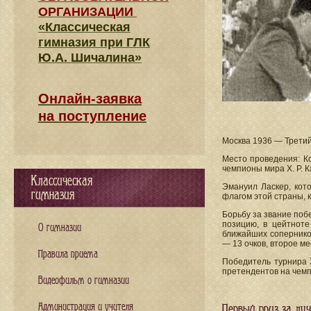
ОРГАНИЗАЦИИ
«Классическая
гимназия при ГЛК
Ю.А. Шичалина»
Онлайн-заявка
на поступление
Москва 1936 — Третий
Место проведения: Ко
чемпионы мира X. Р. К
Классическая
Эмануил Ласкер, кот
гимназия
флагом этой страны, 
Борьбу за звание побе
позицию, в цейтноте
О гимназии
ближайших соперников 
— 13 очков, второе ме
Правила приема
Победитель турнира Х
претендентов на чемп
Видеофильм о гимназии
Администрация и учителя
Первый приз за л