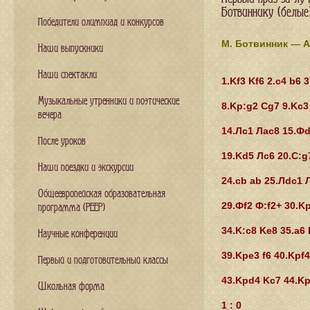
Ботвиннику (белые
Победители олимпиад и конкурсов
М. Ботвинник — А
Наши выпускники
Наши спектакли
1.Kf3 Kf6 2.c4 b6 
Музыкальные утренники и поэтические
8.Kp:g2 Cg7 9.Kc3
вечера
14.Лс1 Лас8 15.Фd
После уроков
19.Kd5 Лс6 20.C:g
Наши поездки и экскурсии
24.cb ab 25.Лdc1 
Общеевропейская образовательная
29.Фf2 Ф:f2+ 30.Kp
программа (PEEP)
34.K:c8 Ke8 35.a6
Научные конференции
39.Kpe3 f6 40.Kpf
Первый и подготовительный классы
43.Kpd4 Kc7 44.Kp
Школьная форма
1 : 0