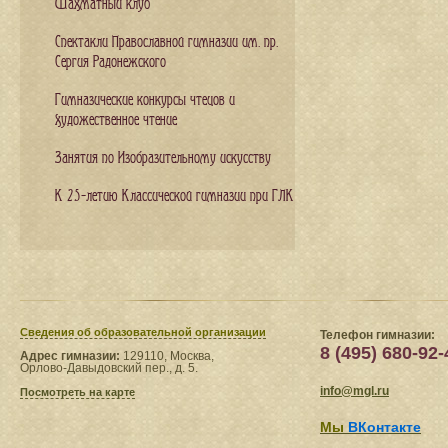
Шахматный клуб
Спектакли Православной гимназии им. пр.
Сергия Радонежского
Гимназические конкурсы чтецов и
художественное чтение
Занятия по Изобразительному искусству
К 25-летию Классической гимназии при ГЛК
Сведения​ об образовательной организации
Телефон гимназии:
8 (495) 680-92-
Адрес гимназии:
129110, Москва,
Орлово-Давыдовский пер., д. 5.
info@mgl.ru
Посмотреть на карте
Мы
ВКонтакте