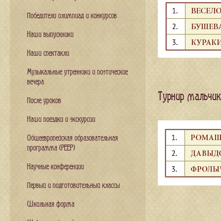
Победители олимпиад и конкурсов
Наши выпускники
Наши спектакли
Музыкальные утренники и поэтические
вечера
Турнир мальчик
После уроков
Наши поездки и экскурсии
Общеевропейская образовательная
программа (PEEP)
Научные конференции
Первый и подготовительный классы
Школьная форма