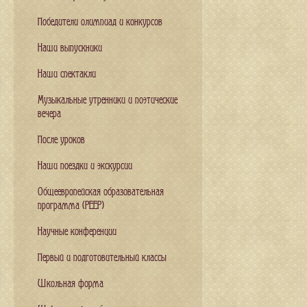
Победители олимпиад и конкурсов
Наши выпускники
Наши спектакли
Музыкальные утренники и поэтические
вечера
После уроков
Наши поездки и экскурсии
Общеевропейская образовательная
программа (PEEP)
Научные конференции
Первый и подготовительный классы
Школьная форма