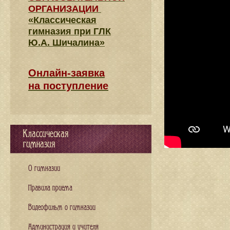
ОРГАНИЗАЦИИ
«Классическая
гимназия при ГЛК
Ю.А. Шичалина»
Онлайн-заявка
на поступление
Классическая
гимназия
О гимназии
Правила приема
Видеофильм о гимназии
Администрация и учителя