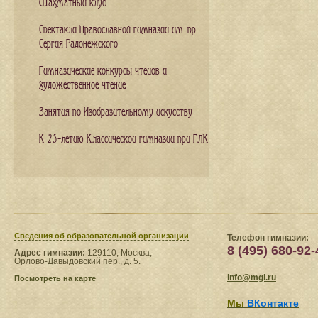
Шахматный клуб
Спектакли Православной гимназии им. пр.
Сергия Радонежского
Гимназические конкурсы чтецов и
художественное чтение
Занятия по Изобразительному искусству
К 25-летию Классической гимназии при ГЛК
Сведения​ об образовательной организации
Телефон гимназии:
8 (495) 680-92-
Адрес гимназии:
129110, Москва,
Орлово-Давыдовский пер., д. 5.
info@mgl.ru
Посмотреть на карте
Мы
ВКонтакте