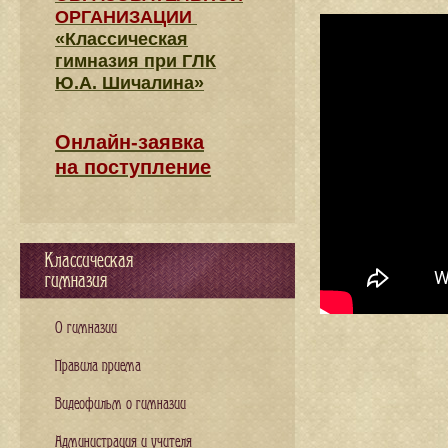
ОРГАНИЗАЦИИ
«Классическая
гимназия при ГЛК
Ю.А. Шичалина»
Онлайн-заявка
на поступление
Классическая
гимназия
О гимназии
Правила приема
Видеофильм о гимназии
Администрация и учителя