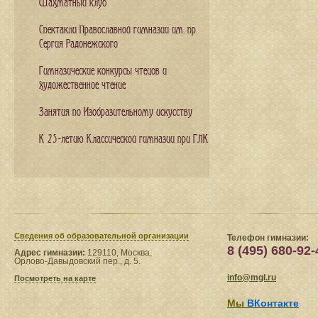
Шахматный клуб
Спектакли Православной гимназии им. пр.
Сергия Радонежского
Гимназические конкурсы чтецов и
художественное чтение
Занятия по Изобразительному искусству
К 25-летию Классической гимназии при ГЛК
Сведения​ об образовательной организации
Телефон гимназии:
8 (495) 680-92-
Адрес гимназии:
129110, Москва,
Орлово-Давыдовский пер., д. 5.
info@mgl.ru
Посмотреть на карте
Мы
ВКонтакте