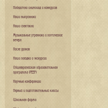
Победители олимпиад и конкурсов
Наши выпускники
Наши спектакли
Музыкальные утренники и поэтические
вечера
После уроков
Наши поездки и экскурсии
Общеевропейская образовательная
программа (PEEP)
Научные конференции
Первый и подготовительный классы
Школьная форма