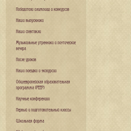
Победители олимпиад и конкурсов
Наши выпускники
Наши спектакли
Музыкальные утренники и поэтические
вечера
После уроков
Наши поездки и экскурсии
Общеевропейская образовательная
программа (PEEP)
Научные конференции
Первый и подготовительный классы
Школьная форма