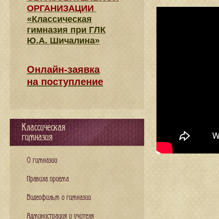
ОРГАНИЗАЦИИ
«Классическая
гимназия при ГЛК
Ю.А. Шичалина»
Онлайн-заявка
на поступление
Классическая
гимназия
О гимназии
Правила приема
Видеофильм о гимназии
Администрация и учителя