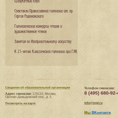
Шахматный клуб
Спектакли Православной гимназии им. пр.
Сергия Радонежского
Гимназические конкурсы чтецов и
художественное чтение
Занятия по Изобразительному искусству
К 25-летию Классической гимназии при ГЛК
Сведения​ об образовательной организации
Телефон гимназии:
8 (495) 680-92-
Адрес гимназии:
129110, Москва,
Орлово-Давыдовский пер., д. 5.
info@mgl.ru
Посмотреть на карте
Мы
ВКонтакте