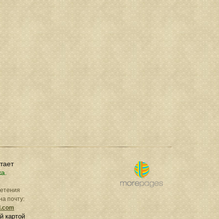
отает
ка.
ретения
на почту:
l.com
й картой