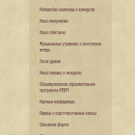
Победители олимпиад и конкурсов
Наши выпускники
Наши спектакли
Музыкальные утренники и поэтические
вечера
После уроков
Наши поездки и экскурсии
Общеевропейская образовательная
программа (PEEP)
Научные конференции
Первый и подготовительный классы
Школьная форма