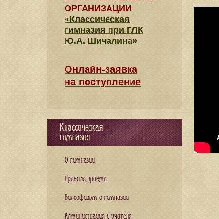
ОРГАНИЗАЦИИ
«Классическая
гимназия при ГЛК
Ю.А. Шичалина»
Онлайн-заявка
на поступление
Классическая
гимназия
О гимназии
Правила приема
Видеофильм о гимназии
Администрация и учителя