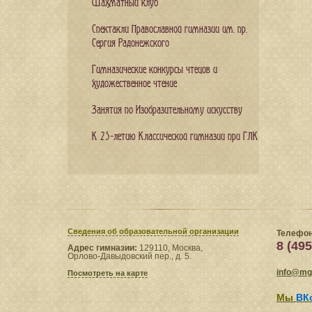
Шахматный клуб
Спектакли Православной гимназии им. пр.
Сергия Радонежского
Гимназические конкурсы чтецов и
художественное чтение
Занятия по Изобразительному искусству
К 25-летию Классической гимназии при ГЛК
Сведения​ об образовательной организации
Телефон
8 (495
Адрес гимназии:
129110, Москва,
Орлово-Давыдовский пер., д. 5.
info@mgl
Посмотреть на карте
Мы
ВК