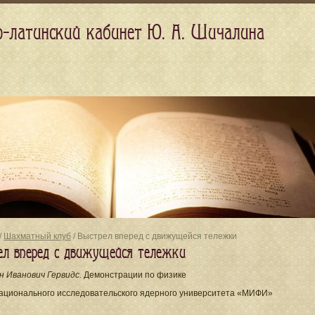
о-латинский кабинет Ю. А. Шичалина
/
Шахматный клуб
/ Выстрел вперед с движущейся тележки
ел вперед с движущейся тележки
н Иванович Гервидс.
Демонстрации по физике
ационального исследовательского ядерного университета «МИФИ»