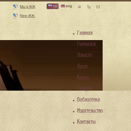
rus
eng
Мы в ЖЖ
New ЖЖ
Главная
Гимназия
Новости
Храм
Курсы
Галерея
Библиотека
Издательство
Контакты