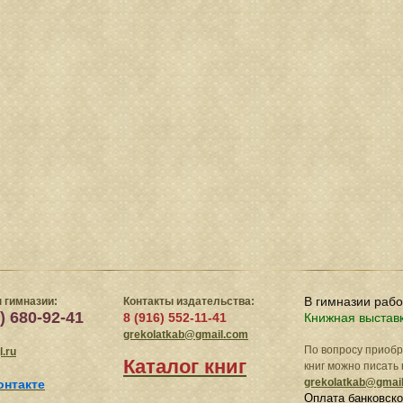
В гимназии раб
 гимназии:
Контакты издательства:
) 680-92-41
8 (916) 552-11-41
Книжная выстав
grekolatkab@gmail.com
По вопросу приоб
.ru
Каталог книг
книг можно писать 
grekolatkab@gmai
онтакте
Оплата банковско