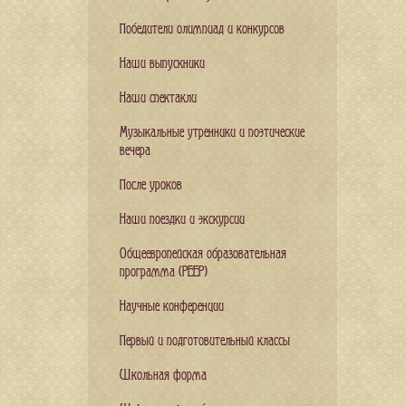
Победители олимпиад и конкурсов
Наши выпускники
Наши спектакли
Музыкальные утренники и поэтические
вечера
После уроков
Наши поездки и экскурсии
Общеевропейская образовательная
программа (PEEP)
Научные конференции
Первый и подготовительный классы
Школьная форма