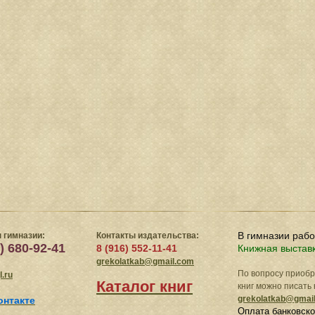
В гимназии раб
 гимназии:
Контакты издательства:
) 680-92-41
8 (916) 552-11-41
Книжная выстав
grekolatkab@gmail.com
По вопросу приоб
.ru
Каталог книг
книг можно писать 
grekolatkab@gmai
онтакте
Оплата банковско