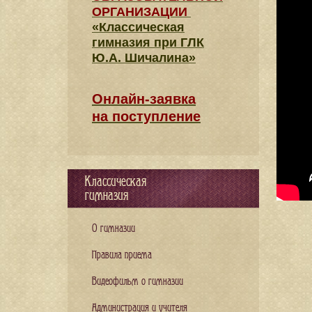
ОРГАНИЗАЦИИ
«Классическая
гимназия при ГЛК
Ю.А. Шичалина»
Онлайн-заявка
на поступление
Классическая
гимназия
О гимназии
Правила приема
Видеофильм о гимназии
Администрация и учителя