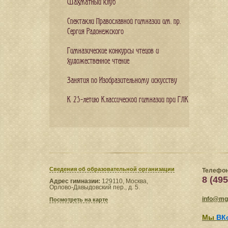
Шахматный клуб
Спектакли Православной гимназии им. пр.
Сергия Радонежского
Гимназические конкурсы чтецов и
художественное чтение
Занятия по Изобразительному искусству
К 25-летию Классической гимназии при ГЛК
Сведения​ об образовательной организации
Телефон
8 (495
Адрес гимназии:
129110, Москва,
Орлово-Давыдовский пер., д. 5.
info@mgl
Посмотреть на карте
Мы
ВК