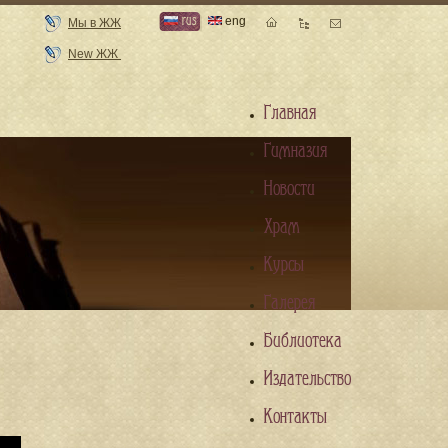
rus
eng
Мы в ЖЖ
New ЖЖ
Главная
Гимназия
Новости
Храм
Курсы
Галерея
Библиотека
Издательство
Контакты