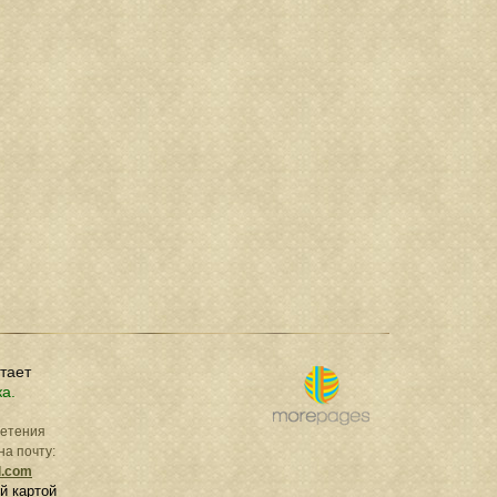
отает
ка.
ретения
на почту:
l.com
й картой