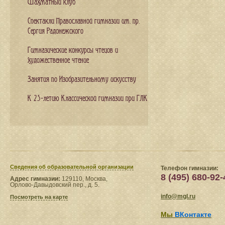
Шахматный клуб
Спектакли Православной гимназии им. пр.
Сергия Радонежского
Гимназические конкурсы чтецов и
художественное чтение
Занятия по Изобразительному искусству
К 25-летию Классической гимназии при ГЛК
Сведения​ об образовательной организации
Телефон гимназии:
8 (495) 680-92-
Адрес гимназии:
129110, Москва,
Орлово-Давыдовский пер., д. 5.
info@mgl.ru
Посмотреть на карте
Мы
ВКонтакте