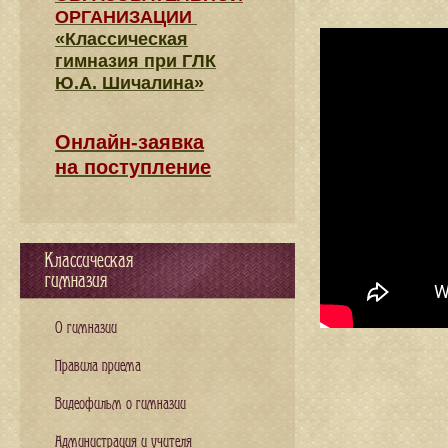
ОРГАНИЗАЦИИ
«Классическая
гимназия при ГЛК
Ю.А. Шичалина»
Онлайн-заявка
на поступление
Классическая
гимназия
О гимназии
Правила приема
Видеофильм о гимназии
Администрация и учителя