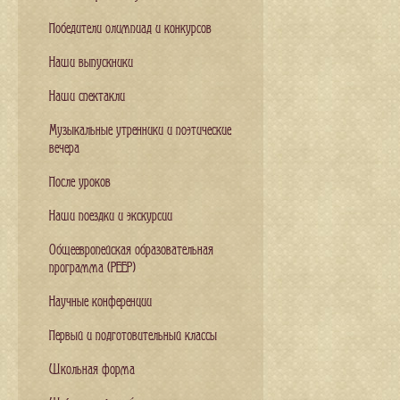
Победители олимпиад и конкурсов
Наши выпускники
Наши спектакли
Музыкальные утренники и поэтические
вечера
После уроков
Наши поездки и экскурсии
Общеевропейская образовательная
программа (PEEP)
Научные конференции
Первый и подготовительный классы
Школьная форма