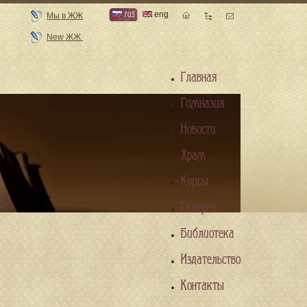
rus
eng
Мы в ЖЖ
New ЖЖ
Главная
Гимназия
Новости
Храм
Курсы
Галерея
Библиотека
Издательство
Контакты