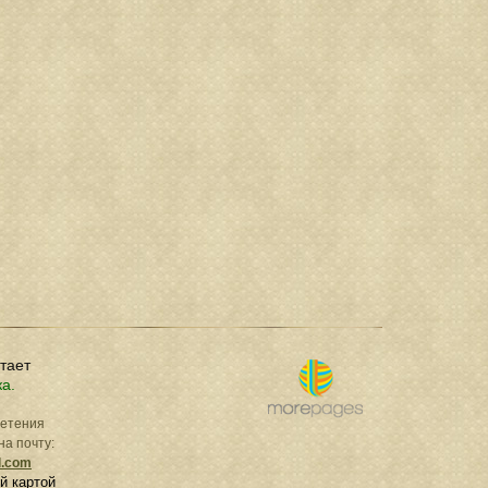
отает
ка.
ретения
на почту:
l.com
й картой