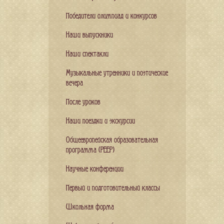
Победители олимпиад и конкурсов
Наши выпускники
Наши спектакли
Музыкальные утренники и поэтические
вечера
После уроков
Наши поездки и экскурсии
Общеевропейская образовательная
программа (PEEP)
Научные конференции
Первый и подготовительный классы
Школьная форма