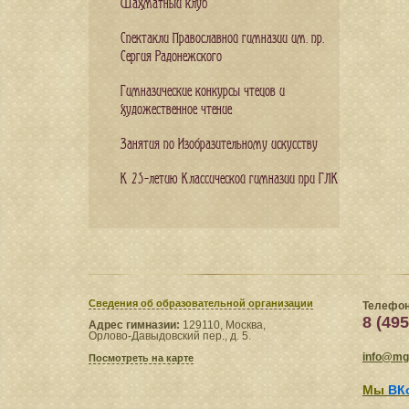
Шахматный клуб
Спектакли Православной гимназии им. пр.
Сергия Радонежского
Гимназические конкурсы чтецов и
художественное чтение
Занятия по Изобразительному искусству
К 25-летию Классической гимназии при ГЛК
Сведения​ об образовательной организации
Телефон
8 (495
Адрес гимназии:
129110, Москва,
Орлово-Давыдовский пер., д. 5.
info@mgl
Посмотреть на карте
Мы
ВК