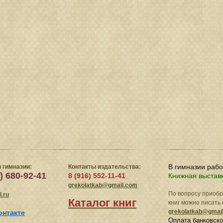
В гимназии раб
 гимназии:
Контакты издательства:
) 680-92-41
8 (916) 552-11-41
Книжная выстав
grekolatkab@gmail.com
По вопросу приоб
.ru
Каталог книг
книг можно писать 
grekolatkab@gmai
онтакте
Оплата банковско