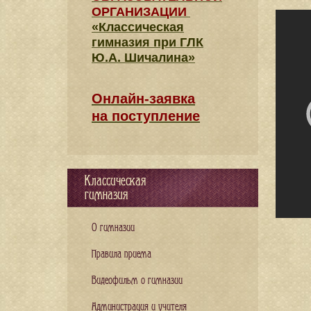
ОРГАНИЗАЦИИ
«Классическая
гимназия при ГЛК
Ю.А. Шичалина»
Онлайн-заявка
на поступление
Классическая
гимназия
О гимназии
Правила приема
Видеофильм о гимназии
Администрация и учителя