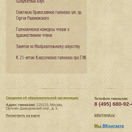
Шахматный клуб
Спектакли Православной гимназии им. пр.
Сергия Радонежского
Гимназические конкурсы чтецов и
художественное чтение
Занятия по Изобразительному искусству
К 25-летию Классической гимназии при ГЛК
Сведения​ об образовательной организации
Телефон гимназии:
8 (495) 680-92-
Адрес гимназии:
129110, Москва,
Орлово-Давыдовский пер., д. 5.
info@mgl.ru
Посмотреть на карте
Мы
ВКонтакте