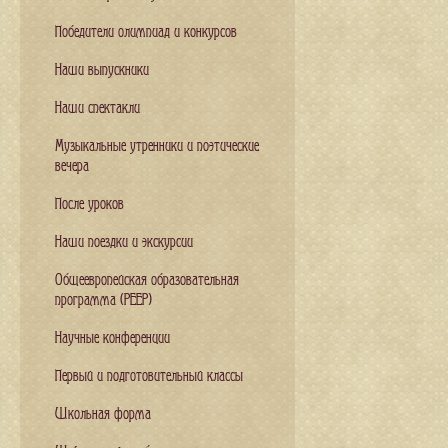
Победители олимпиад и конкурсов
Наши выпускники
Наши спектакли
Музыкальные утренники и поэтические
вечера
После уроков
Наши поездки и экскурсии
Общеевропейская образовательная
программа (PEEP)
Научные конференции
Первый и подготовительный классы
Школьная форма