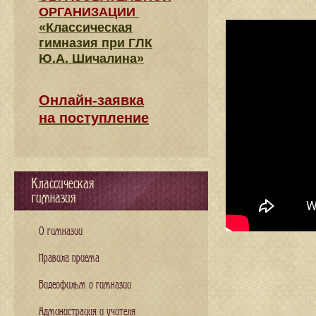
ОРГАНИЗАЦИИ
«Классическая
гимназия при ГЛК
Ю.А. Шичалина»
Онлайн-заявка
на поступление
Классическая
гимназия
О гимназии
Правила приема
Видеофильм о гимназии
Администрация и учителя