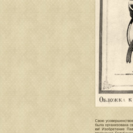
Свою усовершенствов
была организована с
км! Изобретение Па