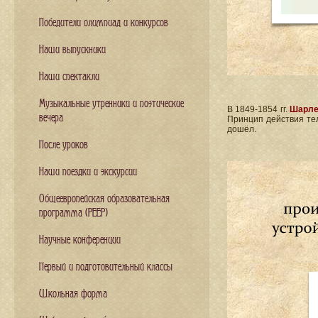
Победители олимпиад и конкурсов
Наши выпускники
Наши спектакли
Музыкальные утренники и поэтические
В 1849-1854 гг.
Шарле
вечера
Принцип действия тел
дошёл.
После уроков
Наши поездки и экскурсии
Общеевропейская образовательная
программа (PEEP)
Научные конференции
Первый и подготовительный классы
Школьная форма