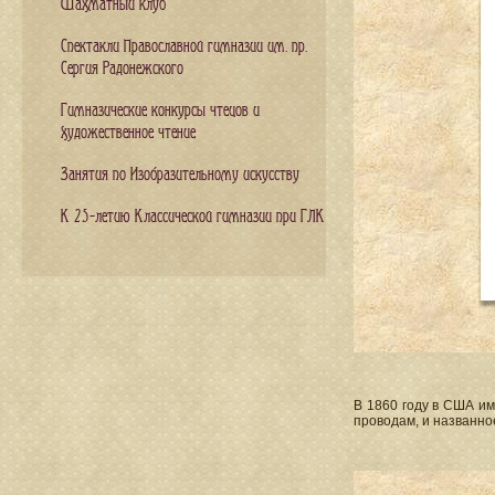
Шахматный клуб
Спектакли Православной гимназии им. пр.
Сергия Радонежского
Гимназические конкурсы чтецов и
художественное чтение
Занятия по Изобразительному искусству
К 25-летию Классической гимназии при ГЛК
В 1860 году в США и
проводам, и названное