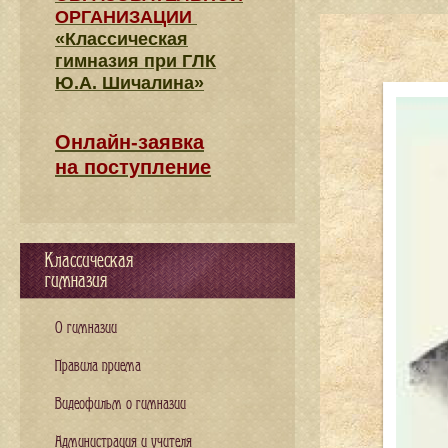
ОРГАНИЗАЦИИ
«Классическая
гимназия при ГЛК
Ю.А. Шичалина»
Онлайн-заявка
на поступление
Классическая
гимназия
О гимназии
Правила приема
Видеофильм о гимназии
Администрация и учителя