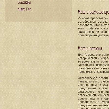
Семинары
Книги ГЛК
Миф и римское пре
Римское представлени
безобразная основа 
разработанные ритор
того, чтобы выразит
заимствовании мифол
противоречия должны 
Миф и история
Для Гомера это одно
исторической и мифол
то время как история
Эстетически использо
«снимает» напряжение
проблемы, отказываяс
Историческая поэзия
изначальным отсутст
исполнением. Odusia
представлено в качес
заключается не в лиц
отвлеченной ценностн
одном лице и в еди
первоначально чужда
предполагает аллегор
непосредственного во