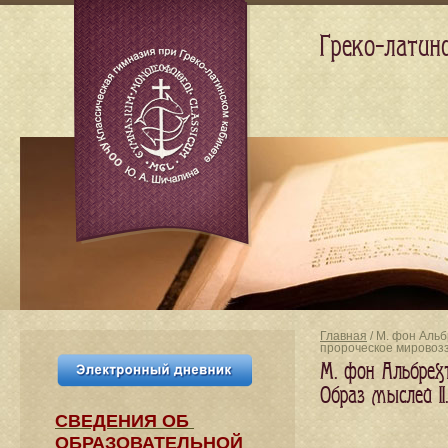
Греко-латин
Главная
/ М. фон Альб
пророческое мировоз
М. фон Альбрехт
Образ мыслей I
СВЕДЕНИЯ​ ОБ
ОБРАЗОВАТЕЛЬНОЙ