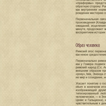
«праформы» предста
обратную сторону: Pu
как внутренняя норм
рождении мистерию с
Первоначальная связ
произведения (Клавди
ожиданий, исцеления
минуте, продолжает ж
восприятием истории 
Образ человека
Римский эпос первона
как некое средостение
Первоначально римским
как у Гомера подвиг
римский народ (Cic. A
внешним образом пр
«року», fata, Энеида
не мир и созидание, н
Угасает понятие о го
otium в конечном ит
изображающий дружб
типизированный любо
человеческое, — в Эн
Цеикс и Гальциона), 
чувствительным к дем