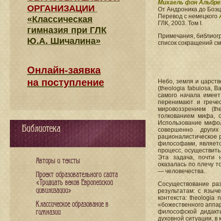
Михаель фон Альбре
ОРГАНИЗАЦИИ
От Андроника до Боэц
Перевод с немецкого
«Классическая
ГЛК, 2003. Том I.
гимназия при ГЛК
Примечания, библиогр
Ю.А. Шичалина»
список сокращений см
Онлайн-заявка
на поступление
Небо, земля и царст
(theologia fabulosa, 
самого начала имеет
перенимают и грече
мировоззрением (the
толкованием мифа, 
Использование мифол
Библиотека
совершенно други
рационалистическое 
философами, являетс
процесс, осуществить
Эта задача, почти 
Авторы и тексты
оказалась по плечу 
— человечества.
Проект образовательного сайта
«Тридцать веков Европейской
Сосуществование разл
цивилизации»
результатам: с языч
контекста: theologia 
Классическое образование в
«божественного аппар
гимназии
философской дидакт
духовной ситуации, в 